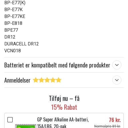
BP-E77(K)
BP-E77K
BP-E77KE
BP-E818
BPE77
DR12
DURACELL DR12
VCN018
Batteriet er kompatibelt med følgende produkter
Anmeldelser
Tilføj nu – få
15% Rabat
GP Super Alkaline AA-batteri,
76 kr.
15A/LR6, 20-pak
Normalpris 89 kr.