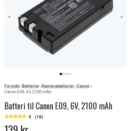
Item
item
item
item
item
item
1
0
1
2
3
4
of
Forside
Batterier
Kamerabatterier
Canon
5
Canon E09, 6V, 2100 mAh
Batteri til Canon E09, 6V, 2100 mAh
5
(18)
139 kr.