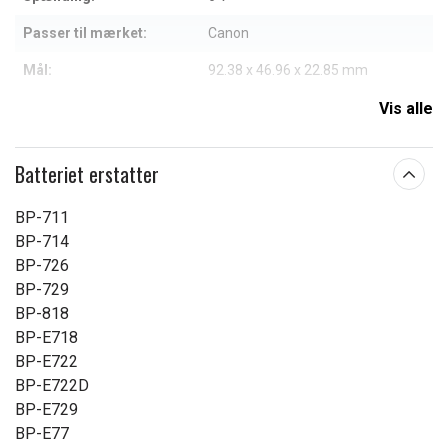
Passer til mærket:
Canon
Mål:
92.38 x 46.96 x 22.85 mm
Kapacitet:
2100 mAh
Vis alle
Læs om betydningen af egenskaberne
Batteriet erstatter
BP-711
BP-714
BP-726
BP-729
BP-818
BP-E718
BP-E722
BP-E722D
BP-E729
BP-E77