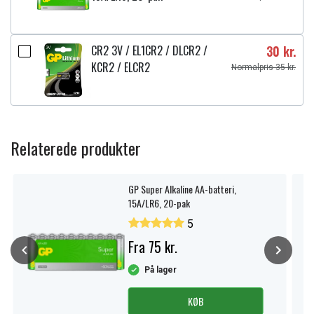
CR2 3V / EL1CR2 / DLCR2 /
30 kr.
KCR2 / ELCR2
Normalpris 35 kr.
Relaterede produkter
GP Super Alkaline AA-batteri,
15A/LR6, 20-pak
5
Fra 75 kr.
På lager
KØB