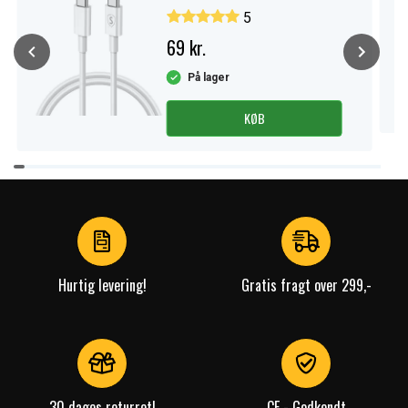
Hvid
5
69 kr.
På lager
KØB
Item
1
of
4
Hurtig levering!
Gratis fragt over 299,-
30 dages returret!
CE - Godkendt