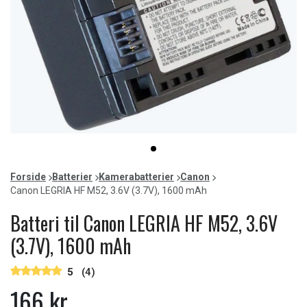
Item
item
1
0
of
Forside
Batterier
Kamerabatterier
Canon
1
Canon LEGRIA HF M52, 3.6V (3.7V), 1600 mAh
Batteri til Canon LEGRIA HF M52, 3.6V
(3.7V), 1600 mAh
5
(4)
166 kr.