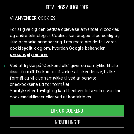
BETALINGSMULIGHEDER
VI ANVENDER COOKIES
For at give dig den bedste oplevelse anvender vi cookies
LEVERINGSMULIGHEDER
og andre teknologier. Cookies kan bruges til personlig og
ikke-personlig annoncering. Læs mere om dette i vores
cookiepolitik
og om, hvordan
Google behandler
personoplysninger
.
Ved at trykke på 'Godkend alle' giver du samtykke til alle
disse formål. Du kan også vælge at tilkendegive, hvilke
formål du vil give samtykke til ved at benytte
Copyright © 2026, Spares Nordic AB
checkboksene ud for formålet.
Samtykket er frivilligt og kan til enhver tid ændres via dine
cookieindstillinger eller ved at kontakte os.
LUK OG GODKEND
INDSTILLINGER