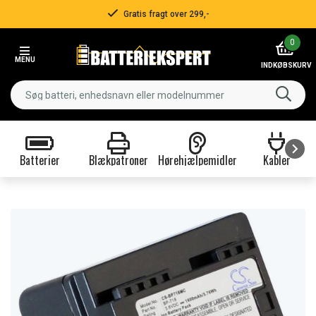
Gratis fragt over 299,-
Item
0
2
MENU
of
INDKØBSKURV
3
Batterier
Blækpatroner
Hørehjælpemidler
Kabler
Item
1
of
9