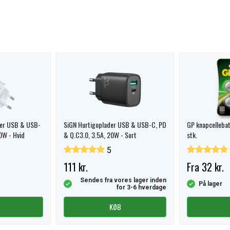
der USB & USB-
SiGN Hurtigoplader USB & USB-C, PD
GP knapcelleba
0W - Hvid
& Q.C3.0, 3.5A, 20W - Sort
stk.
5
111 kr.
Fra 32 kr.
Sendes fra vores lager inden
På lager
for 3-6 hverdage
KØB