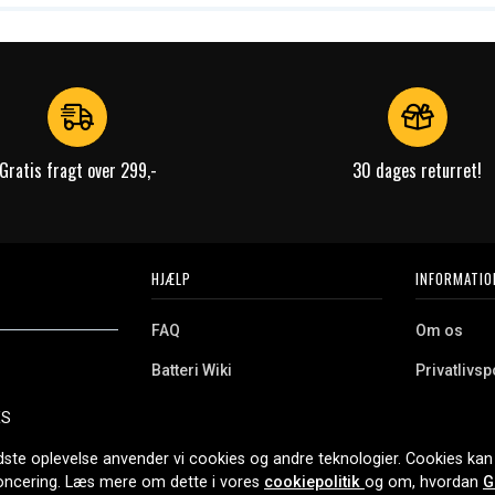
Gratis fragt over 299,-
30 dages returret!
HJÆLP
INFORMATIO
FAQ
Om os
Batteri Wiki
Privatlivspo
Retur
Købsvilkår
ES
e. Vi tilbyder et
Erhvervskunde
Cookies
oldning og meget
dste oplevelse anvender vi cookies og andre teknologier. Cookies kan 
r nethandel siden
noncering. Læs mere om dette i vores
cookiepolitik
og om, hvordan
G