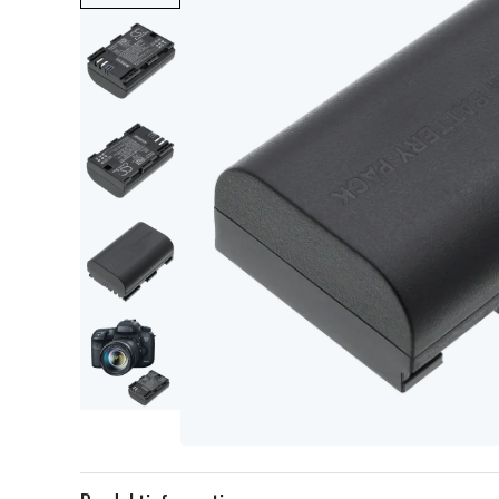
Item
1