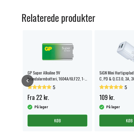
Relaterede produkter
 3V - 4
GP Super Alkaline 9V
SiGN Mini Hurtigopla
brandalarmbatteri, 1604A/6LF22, 1-
C, PD & Q.C3.0, 3A, 3
pak.
5
5
Fra 22 kr.
109 kr.
På lager
På lager
KØB
KØB