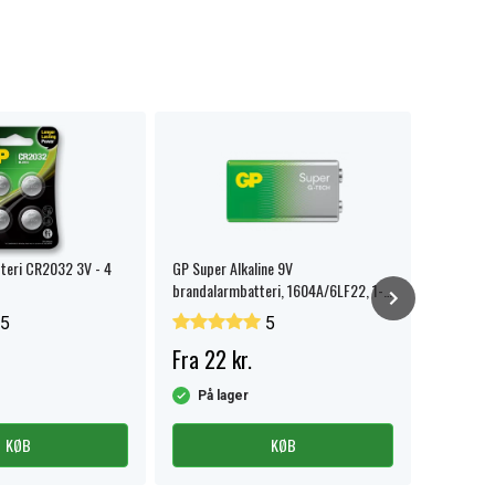
tteri CR2032 3V - 4
GP Super Alkaline 9V
SiGN Mini
brandalarmbatteri, 1604A/6LF22, 1-
C, PD & Q
pak.
5
5
Fra 22 kr.
109 kr.
På lager
På la
KØB
KØB