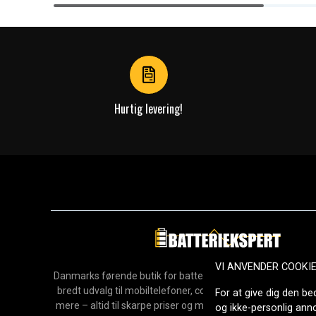
Item
1
of
4
Hurtig levering!
VI ANVENDER COOKI
Danmarks førende butik for batterier, opladere og reservedel
bredt udvalg til mobiltelefoner, computere, værktøj, hush
For at give dig den be
mere – altid til skarpe priser og med hurtig levering. Sikke
og ikke-personlig an