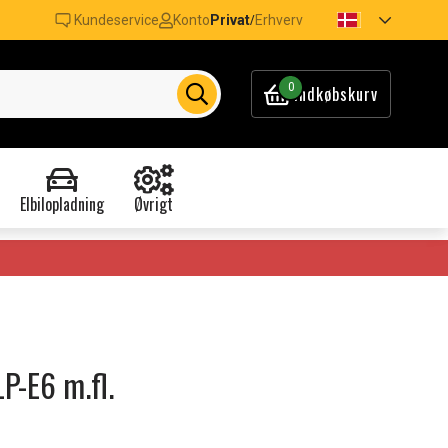
Kundeservice
Konto
Privat
Erhverv
/
0
Indkøbskurv
Elbilopladning
Øvrigt
LP-E6 m.fl.