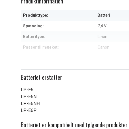
Produktinformation
of
5
Produkttype:
Batteri
Spænding:
7,4 V
Batteritype:
Li-ion
Passer til mærket:
Canon
Mål:
56.70 x 38.30 x 
Kapacitet:
1800 mAh
Batteriet erstatter
Læs om betydningen af egensk
LP-E6
LP-E6N
LP-E6NH
LP-E6P
Batteriet er kompatibelt med følgende produkter