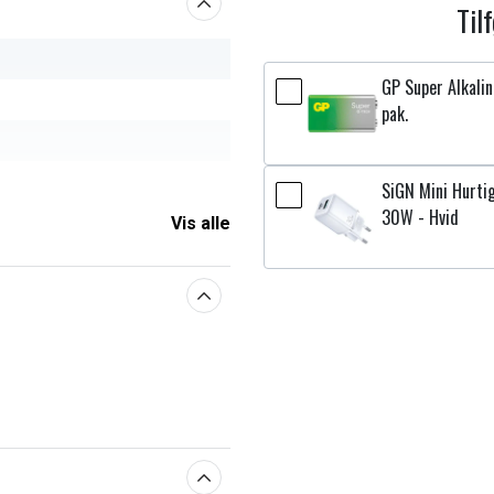
Til
GP Super Alkali
pak.
SiGN Mini Hurti
30W - Hvid
20.90 mm
Vis alle
aberne