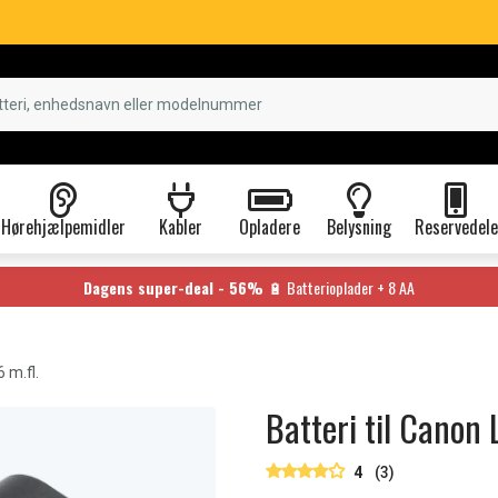
Hørehjælpemidler
Kabler
Opladere
Belysning
Reservedele
Dagens super-deal - 56%
🔋 Batterioplader + 8 AA
 m.fl.
Batteri til Canon 
4
(3)