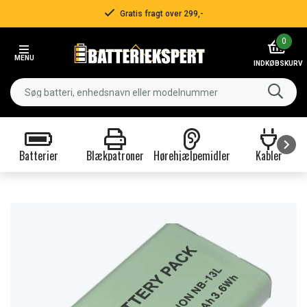
Gratis fragt over 299,-
Item
0
2
MENU
of
INDKØBSKURV
3
Batterier
Blækpatroner
Hørehjælpemidler
Kabler
Item
1
of
9