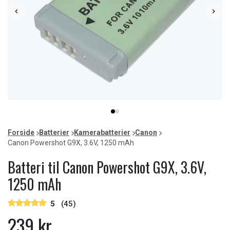
Item
item
item
1
0
1
of
Forside
Batterier
Kamerabatterier
Canon
2
Canon Powershot G9X, 3.6V, 1250 mAh
Batteri til Canon Powershot G9X, 3.6V,
1250 mAh
5
(45)
239 kr.