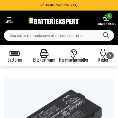
Gratis fragt over 299,-
Item
0
2
MENU
of
INDKØBSKURV
3
Batterier
Blækpatroner
Hørehjælpemidler
Kabler
Item
1
of
9