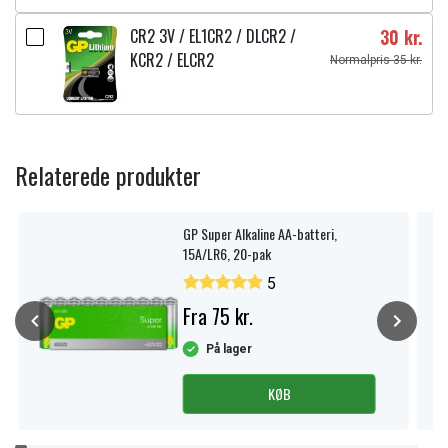
CR2 3V / EL1CR2 / DLCR2 /
30 kr.
KCR2 / ELCR2
Normalpris 35 kr.
Relaterede produkter
GP Super Alkaline AA-batteri,
15A/LR6, 20-pak
5
Fra 75 kr.
På lager
KØB
Item