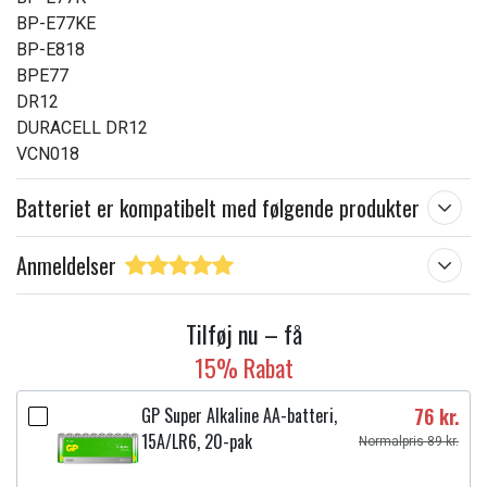
BP-E77KE
BP-E818
BPE77
DR12
DURACELL DR12
VCN018
Batteriet er kompatibelt med følgende produkter
Anmeldelser
Tilføj nu – få
15% Rabat
GP Super Alkaline AA-batteri,
76 kr.
15A/LR6, 20-pak
Normalpris 89 kr.