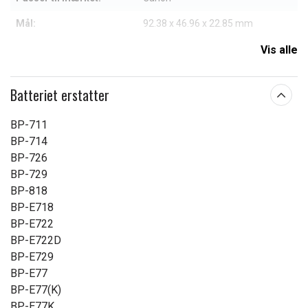
Mål:
92.38 x 46.96 x 22.85 mm
Kapacitet:
2100 mAh
Vis alle
Læs om betydningen af egenskaberne
Batteriet erstatter
BP-711
BP-714
BP-726
BP-729
BP-818
BP-E718
BP-E722
BP-E722D
BP-E729
BP-E77
BP-E77(K)
BP-E77K