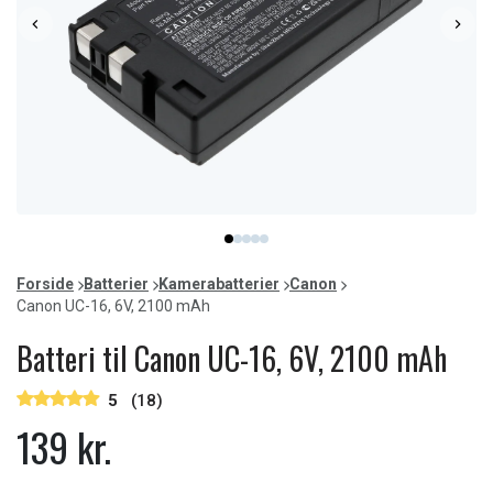
Item
item
item
item
item
item
1
0
1
2
3
4
of
Forside
Batterier
Kamerabatterier
Canon
5
Canon UC-16, 6V, 2100 mAh
Batteri til Canon UC-16, 6V, 2100 mAh
5
(18)
139 kr.