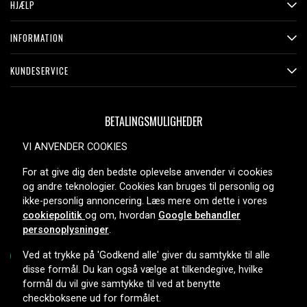
HJÆLP
INFORMATION
KUNDESERVICE
BETALINGSMULIGHEDER
VI ANVENDER COOKIES
For at give dig den bedste oplevelse anvender vi cookies
LEVERINGSMULIGHEDER
og andre teknologier. Cookies kan bruges til personlig og
ikke-personlig annoncering. Læs mere om dette i vores
cookiepolitik
og om, hvordan
Google behandler
personoplysninger
.
Ved at trykke på 'Godkend alle' giver du samtykke til alle
disse formål. Du kan også vælge at tilkendegive, hvilke
formål du vil give samtykke til ved at benytte
Copyright © 2026, Spares Nordic AB
checkboksene ud for formålet.