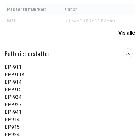
Passer til mærket:
Canon
Mål:
70.74 x 38.03 x 21.02 mm
Kapacitet:
2600 mAh
Vis alle
Læs om betydningen af egenskaberne
Batteriet erstatter
BP-911
BP-911K
BP-914
BP-915
BP-924
BP-927
BP-941
BP914
BP915
BP924