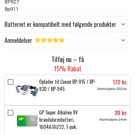
BP927
Bp911
Batteriet er kompatibelt med følgende produkter
Anmeldelser
Tilføj nu – få
15% Rabat
Oplader til Canon BP-915 / BP-
172 kr.
930 / BP-945
Normalpris 202 kr.
GP Super Alkaline 9V
20 kr.
brandalarmbatteri,
Normalpris 24 kr.
1604A/6LF22, 1-pak.