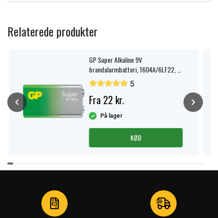
Relaterede produkter
GP Super Alkaline 9V
brandalarmbatteri, 1604A/6LF22, 1-
pak.
5
Fra 22 kr.
På lager
KØB
Item
1
of
4