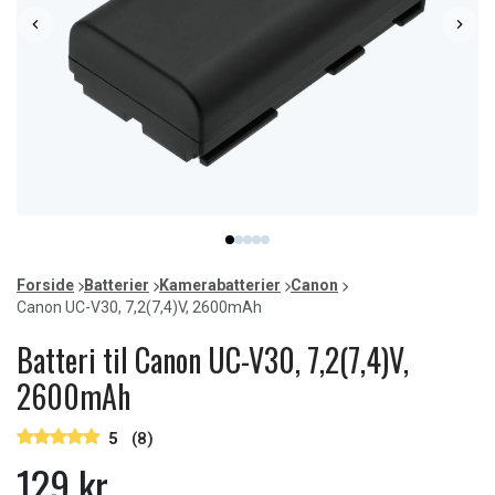
Item
item
item
item
item
item
1
0
1
2
3
4
of
Forside
Batterier
Kamerabatterier
Canon
5
Canon UC-V30, 7,2(7,4)V, 2600mAh
Batteri til Canon UC-V30, 7,2(7,4)V,
2600mAh
5
(8)
129 kr.