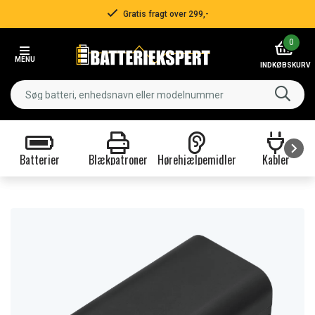
Gratis fragt over 299,-
Item
0
2
MENU
of
INDKØBSKURV
3
Batterier
Blækpatroner
Hørehjælpemidler
Kabler
Item
1
of
9