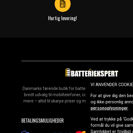
Hurtig levering!
VI ANVENDER COOKI
Danmarks førende butik for batterier, opladere og reservedel
bredt udvalg til mobiltelefoner, computere, værktøj, hush
For at give dig den be
mere – altid til skarpe priser og med hurtig levering. Sikke
og ikke-personlig an
2006.
personoplysninger
.
Ved at trykke på 'Godk
BETALINGSMULIGHEDER
formål du vil give sa
Samtykket er frivilligt