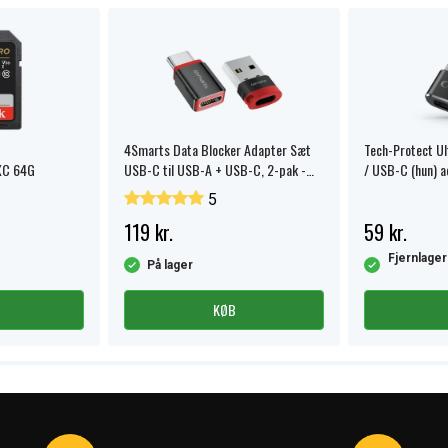
4Smarts Data Blocker Adapter Sæt
Tech-Protect U
XC 64G
USB-C til USB-A + USB-C, 2-pak -
/ USB-C (hun) a
Sort
5
119 kr.
59 kr.
Fjernlager
På lager
KØB