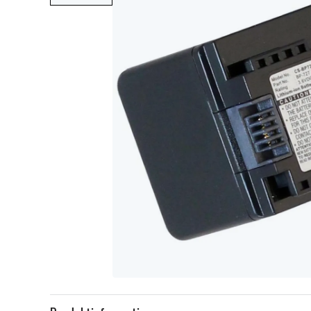
Item
1