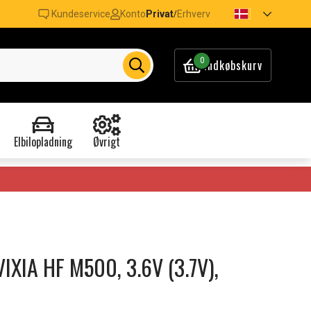
Kundeservice
Konto
Privat
Erhverv
/
0
Indkøbskurv
Elbilopladning
Øvrigt
 VIXIA HF M500, 3.6V (3.7V),