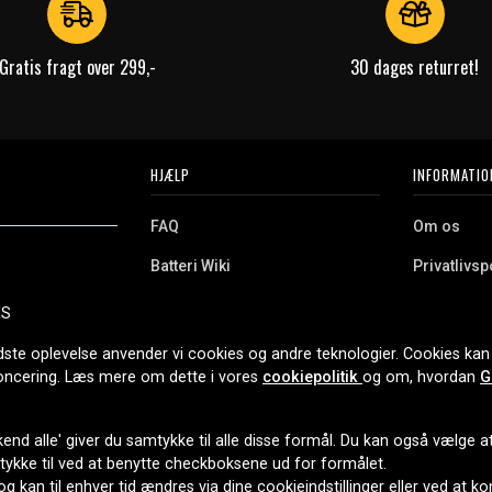
Gratis fragt over 299,-
30 dages returret!
HJÆLP
INFORMATIO
FAQ
Om os
Batteri Wiki
Privatlivspo
Retur
Købsvilkår
ES
e. Vi tilbyder et
Erhvervskunde
Cookies
oldning og meget
dste oplevelse anvender vi cookies og andre teknologier. Cookies kan 
r nethandel siden
noncering. Læs mere om dette i vores
cookiepolitik
og om, hvordan
G
end alle' giver du samtykke til alle disse formål. Du kan også vælge at 
LEVERINGSMULIGHEDER
mtykke til ved at benytte checkboksene ud for formålet.
 og kan til enhver tid ændres via dine cookieindstillinger eller ved at k