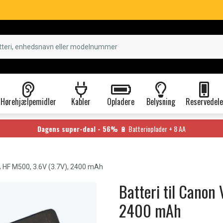
Hørehjælpemidler
Kabler
Opladere
Belysning
Reservedele
Dagens super-deal - 56%
🔋 Batterioplader + 8 AA
 HF M500, 3.6V (3.7V), 2400 mAh
Batteri til Canon
2400 mAh