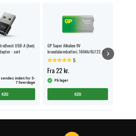
ltraBoost USB-A (han)
GP Super Alkaline 9V
SanDisk E
dapter - sort
brandalarmbatteri, 1604A/6LF22, 1-
hukommel
pak.
5
Fra 22 kr.
329 kr
 sendes inden for 5-
På lager
På la
7 hverdage
KØB
KØB