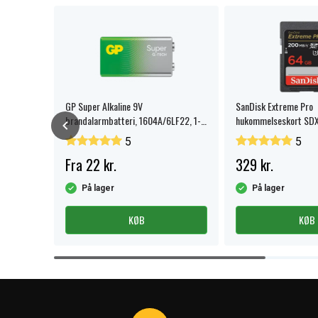
B-A (han)
GP Super Alkaline 9V
SanDisk Extreme Pro
t
brandalarmbatteri, 1604A/6LF22, 1-
hukommelseskort SD
pak.
5
5
Fra 22 kr.
329 kr.
en for 5-
På lager
På lager
hverdage
KØB
KØB
Item
1
of
4