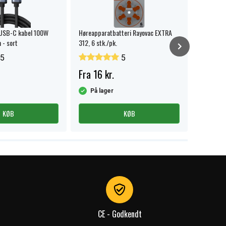
 USB-C kabel 100W
Høreapparatbatteri Rayovac EXTRA
SiGN USB-
 - sort
312, 6 stk./pk.
2m - Hvid
5
5
Fra 16 kr.
69 kr.
På lager
På la
KØB
KØB
CE - Godkendt