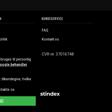
N
KUNDESERVICE
FAQ
litik
Kontakt os
CVR-nr: 37016748
bruges til personlig
oogle behandler
tilkendegive, hvilke
ontakte os.
ND