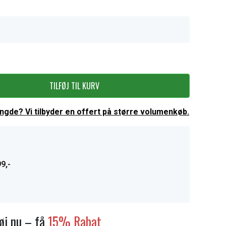
TILFØJ TIL KURV
ængde? Vi tilbyder en offert på større volumenkøb.
9,-
føj nu – få
15% Rabat