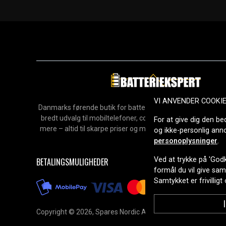
Wolverine R-Spec, Hunter (–2017)
YXR 450 Rhino (2007–)
Polaris
Sportsman 570 X2, Touring 570 (–2026)
Sportsman 450 HO (–2026)
John Deere
XUV 590M Gator
VI ANVENDER COOKI
Danmarks førende butik for batterier, opladere og reservedel
Kawasaki
bredt udvalg til mobiltelefoner, computere, værktøj, hush
For at give dig den be
Mule 4010 4x4 (–2024)
mere – altid til skarpe priser og med hurtig levering. Sikke
og ikke-personlig an
2006.
personoplysninger
.
Ved at trykke på 'Godk
BETALINGSMULIGHEDER
Havemaskiner
formål du vil give sa
Samtykket er frivilligt
Stiga
Park 340 / 420 / 520 / 540 / 640 / 720 / 740-serien
Park Pro 16 & 25 4WD
Copyright © 2026, Spares Nordic AB
Tractor 10–39-serien