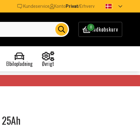
Kundeservice
Konto
Privat
Erhverv
/
0
Indkøbskurv
Elbilopladning
Øvrigt
, 25Ah