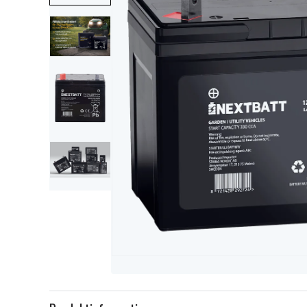
Item
1