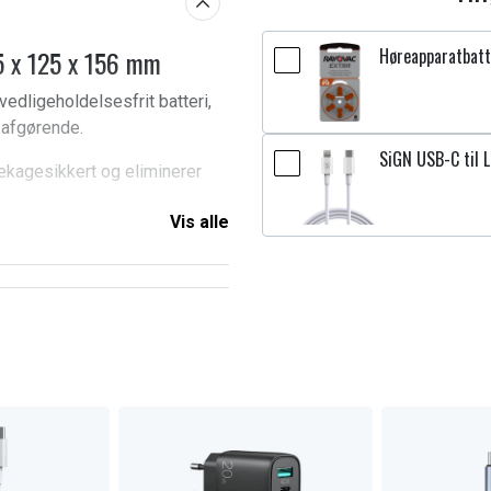
 x 125 x 156 mm
Høreapparatbatte
edligeholdelsesfrit batteri,
r afgørende.
SiGN USB-C til L
ækagesikkert og eliminerer
Vis alle
brug for det
drift. NextBatt U1 er designet
 konstruktion og høj kvalitet er
an stole på, at din maskine
re maskiner, hvor det sikrer