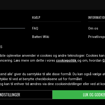
HJÆLP
INFORMATIO
FAQ
Om os
Batteri Wiki
Privatlivspo
Retur
Købsvilkår
ES
e. Vi tilbyder et
Erhvervskunde
Cookies
oldning og meget
dste oplevelse anvender vi cookies og andre teknologier. Cookies kan 
r nethandel siden
noncering. Læs mere om dette i vores
cookiepolitik
og om, hvordan
G
end alle' giver du samtykke til alle disse formål. Du kan også vælge at 
LEVERINGSMULIGHEDER
mtykke til ved at benytte checkboksene ud for formålet.
 og kan til enhver tid ændres via dine cookieindstillinger eller ved at k
INDSTILLINGER
LUK OG GODKE