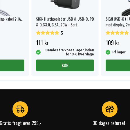
ing-kabel 2.1A,
SiGN Hurtigoplader USB & USB-C, PD
SiGN USB-C til
& Q.C3.0, 3.5A, 20W - Sort
med display, 2m
kiner
5
lbatteri
111 kr.
109 kr.
alt
Sendes fra vores lager inden
På lager
for 3-6 hverdage
orstart
KØB
Gratis fragt over 299,-
30 dages returret!