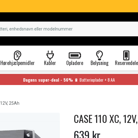
Hørehjælpemidler
Kabler
Opladere
Belysning
Reservedele
Dagens super-deal - 56%
🔋 Batterioplader + 8 AA
 12V, 25Ah
CASE 110 XC, 12V
639 kr.