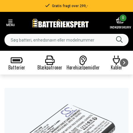
Gratis fragt over 299,-
Item
0
2
MENU
of
INDKØBSKURV
3
Batterier
Blækpatroner
Hørehjælpemidler
Kabler
Item
1
of
9