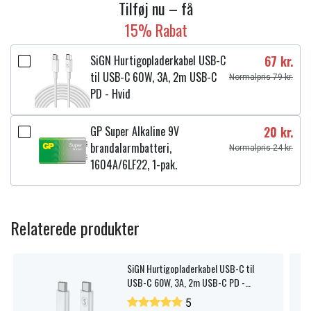
Tilføj nu – få
15% Rabat
SiGN Hurtigopladerkabel USB-C
67 kr.
til USB-C 60W, 3A, 2m USB-C
Normalpris 79 kr.
PD - Hvid
GP Super Alkaline 9V
20 kr.
brandalarmbatteri,
Normalpris 24 kr.
1604A/6LF22, 1-pak.
Relaterede produkter
SiGN Hurtigopladerkabel USB-C til
USB-C 60W, 3A, 2m USB-C PD -
Hvid
5