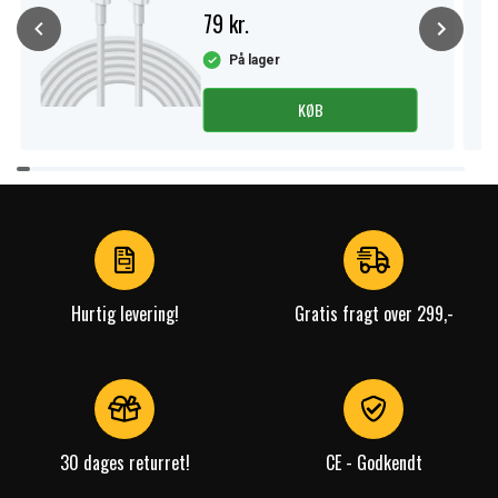
79 kr.
På lager
KØB
Item
1
of
4
Hurtig levering!
Gratis fragt over 299,-
30 dages returret!
CE - Godkendt