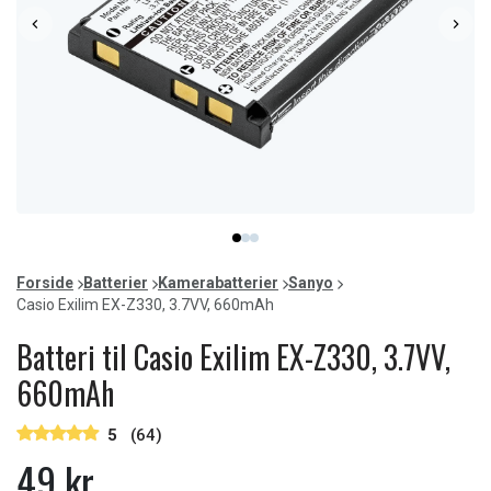
Item
item
item
item
1
0
1
2
of
Forside
Batterier
Kamerabatterier
Sanyo
3
Casio Exilim EX-Z330, 3.7VV, 660mAh
Batteri til Casio Exilim EX-Z330, 3.7VV,
660mAh
5
(64)
49 kr.