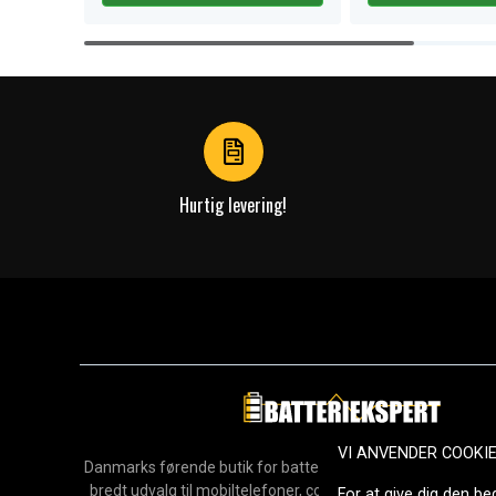
Item
1
of
4
Hurtig levering!
VI ANVENDER COOKI
Danmarks førende butik for batterier, opladere og reservedel
bredt udvalg til mobiltelefoner, computere, værktøj, hush
For at give dig den be