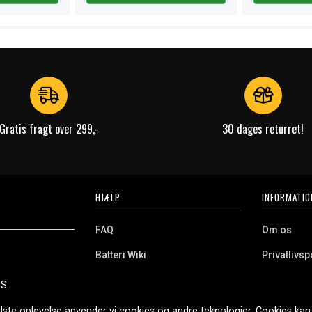
Gratis fragt over 299,-
30 dages returret!
HJÆLP
INFORMATIO
FAQ
Om os
Batteri Wiki
Privatlivspo
Retur
Købsvilkår
ES
e. Vi tilbyder et
Erhvervskunde
Cookies
oldning og meget
dste oplevelse anvender vi cookies og andre teknologier. Cookies kan 