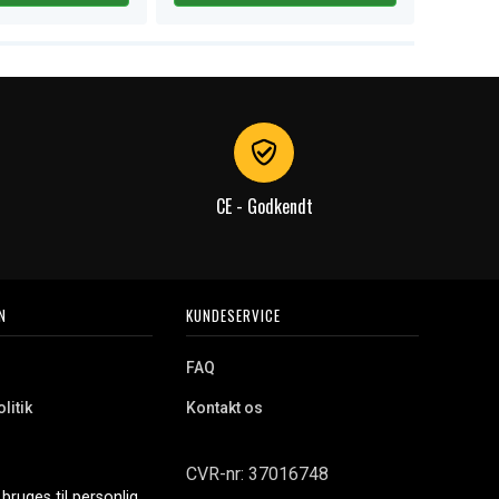
CE - Godkendt
N
KUNDESERVICE
FAQ
litik
Kontakt os
CVR-nr: 37016748
bruges til personlig