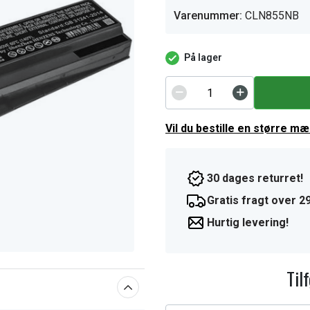
Varenummer:
CLN855NB
På lager
Vil du bestille en større m
30 dages returret!
Gratis fragt over 29
Hurtig levering!
Til