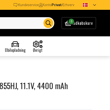
Kundeservice
Konto
Privat
Erhverv
/
0
Indkøbskurv
Elbilopladning
Øvrigt
 N855HJ, 11.1V, 4400 mAh