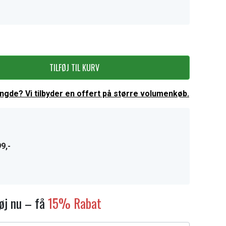
TILFØJ TIL KURV
ængde? Vi tilbyder en offert på større volumenkøb.
9,-
føj nu – få
15% Rabat