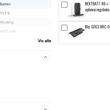
NEXTBATT 48-i-
Batteri
opbevaringsboks
11,1 V
Wooking
Msi GF63 8RC-0
4400 mAh
Vis alle
aberne