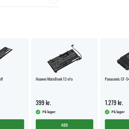
fl
Huawei MateBook 13 ofa
Panasonic CF-5
399 kr.
1.279 kr.
På lager
På lager
KØB