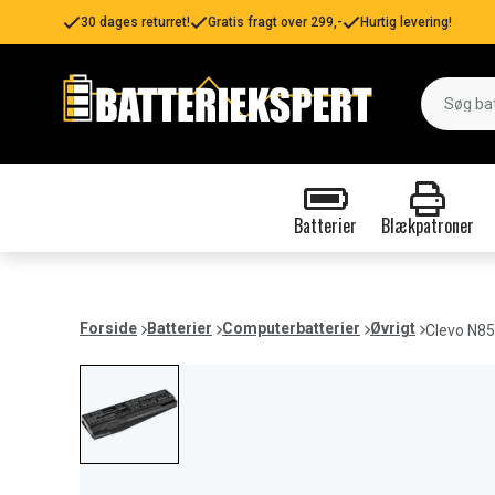
30 dages returret!
Gratis fragt over 299,-
Hurtig levering!
Batterier
Blækpatroner
Forside
Batterier
Computerbatterier
Øvrigt
Clevo N85