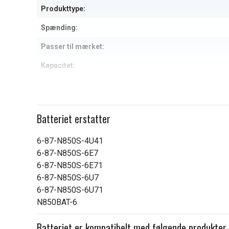
Produkttype:
Spænding:
Passer til mærket:
Kapacitet:
Læs om betydningen af egensk
Batteriet erstatter
6-87-N850S-4U41
6-87-N850S-6E7
6-87-N850S-6E71
6-87-N850S-6U7
6-87-N850S-6U71
N850BAT-6
Batteriet er kompatibelt med følgende produkter