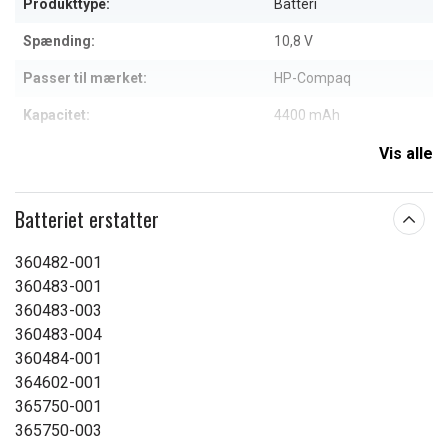
Produkttype:
Batteri
Spænding:
10,8 V
Passer til mærket:
HP-Compaq
Kapacitet:
4400 mAh
Vis alle
Læs om betydningen af egenskaberne
Batteriet erstatter
360482-001
360483-001
360483-003
360483-004
360484-001
364602-001
365750-001
365750-003