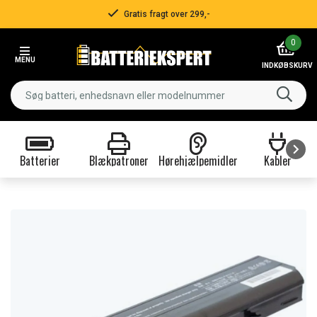
Gratis fragt over 299,-
Item
0
3
MENU
of
INDKØBSKURV
3
Batterier
Blækpatroner
Hørehjælpemidler
Kabler
Item
1
of
9