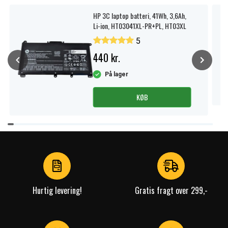
HP 3C laptop batteri, 41Wh, 3,6Ah,
Li-ion, HT03041XL-PR+PL, HT03XL
5
440 kr.
På lager
KØB
Item
1
of
4
Hurtig levering!
Gratis fragt over 299,-