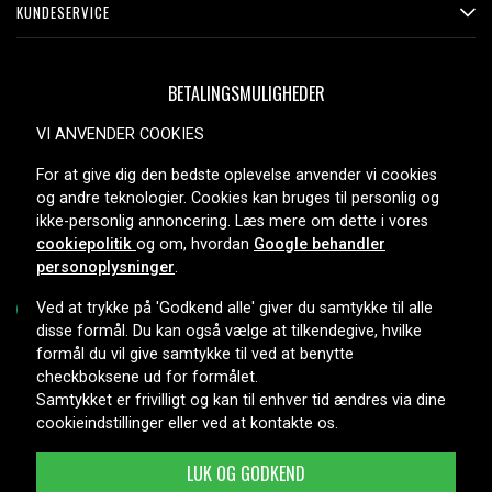
KUNDESERVICE
BETALINGSMULIGHEDER
VI ANVENDER COOKIES
For at give dig den bedste oplevelse anvender vi cookies
LEVERINGSMULIGHEDER
og andre teknologier. Cookies kan bruges til personlig og
ikke-personlig annoncering. Læs mere om dette i vores
cookiepolitik
og om, hvordan
Google behandler
personoplysninger
.
Ved at trykke på 'Godkend alle' giver du samtykke til alle
disse formål. Du kan også vælge at tilkendegive, hvilke
formål du vil give samtykke til ved at benytte
Copyright © 2026, Spares Nordic AB
checkboksene ud for formålet.
Samtykket er frivilligt og kan til enhver tid ændres via dine
cookieindstillinger eller ved at kontakte os.
LUK OG GODKEND