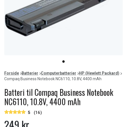
Item
item
1
0
of
Forside
Batterier
Computerbatterier
HP (Hewlett Packard)
1
Compaq Business Notebook NC6110, 10.8V, 4400 mAh
Batteri til Compaq Business Notebook
NC6110, 10.8V, 4400 mAh
5
(16)
249 kr.