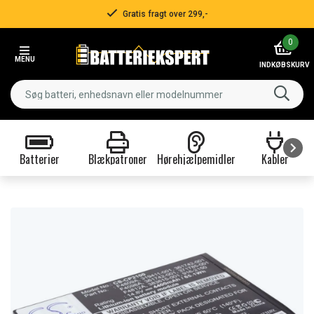
Gratis fragt over 299,-
Item
0
2
MENU
of
INDKØBSKURV
3
Batterier
Blækpatroner
Hørehjælpemidler
Kabler
Item
1
of
9