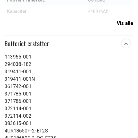
Passer til mærket:
Compaq
Kapacitet:
4400 mAh
Vis alle
Læs om betydningen af egenskaberne
Batteriet erstatter
113955-001
294038-182
319411-001
319411-001N
361742-001
371785-001
371786-001
372114-001
372114-002
383615-001
4UR18650F-2-ET2S