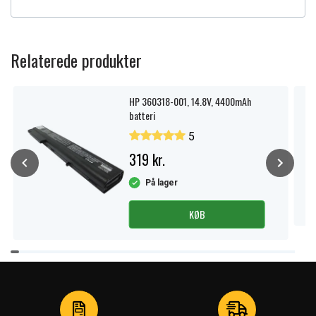
Relaterede produkter
HP 360318-001, 14.8V, 4400mAh
batteri
5
319 kr.
På lager
KØB
Item
1
of
4