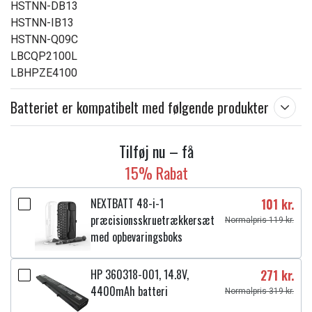
HSTNN-DB13
HSTNN-IB13
HSTNN-Q09C
LBCQP2100L
LBHPZE4100
Batteriet er kompatibelt med følgende produkter
Tilføj nu – få
15% Rabat
NEXTBATT 48-i-1
101 kr.
præcisionsskruetrækkersæt
Normalpris 119 kr.
med opbevaringsboks
HP 360318-001, 14.8V,
271 kr.
4400mAh batteri
Normalpris 319 kr.