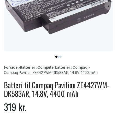
Item
item
item
item
1
0
1
2
of
Forside
Batterier
Computerbatterier
Compaq
3
Compaq Pavilion ZE4427WM-DK583AR, 14.8V, 4400 mAh
Batteri til Compaq Pavilion ZE4427WM-
DK583AR, 14.8V, 4400 mAh
319 kr.