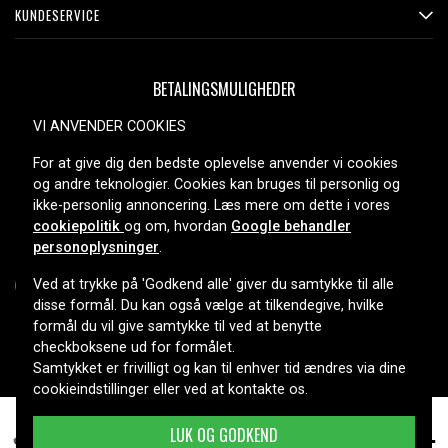
KUNDESERVICE
BETALINGSMULIGHEDER
VI ANVENDER COOKIES
For at give dig den bedste oplevelse anvender vi cookies
LEVERINGSMULIGHEDER
og andre teknologier. Cookies kan bruges til personlig og
ikke-personlig annoncering. Læs mere om dette i vores
cookiepolitik
og om, hvordan
Google behandler
personoplysninger
.
Ved at trykke på 'Godkend alle' giver du samtykke til alle
disse formål. Du kan også vælge at tilkendegive, hvilke
formål du vil give samtykke til ved at benytte
Copyright © 2026, Spares Nordic AB
checkboksene ud for formålet.
Samtykket er frivilligt og kan til enhver tid ændres via dine
cookieindstillinger eller ved at kontakte os.
219 kr.
Compaq Presario CQ35-225TX, 10,8V, 4800 mAh
LUK OG GODKEND