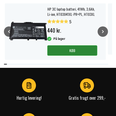
HP 3C laptop batteri, 41Wh, 3,6Ah,
Li-ion, HT03041XL-PR+PL, HT03XL
5
440 kr.
På lager
KØB
Item
1
of
4
Hurtig levering!
Gratis fragt over 299,-