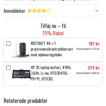
Anmeldelser
Tilføj nu – få
15% Rabat
NEXTBATT 48-i-1
101 kr.
præcisionsskruetrækkersæt
Normalpris 119 kr.
med opbevaringsboks
HP 3C laptop batteri, 41Wh,
374 kr.
3,6Ah, Li-ion, HT03041XL-
Normalpris 440 kr.
PR+PL, HT03XL
Relaterede produkter