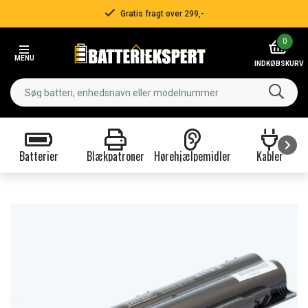
Gratis fragt over 299,-
Item
0
2
MENU
of
INDKØBSKURV
3
Batterier
Blækpatroner
Hørehjælpemidler
Kabler
Item
1
of
9