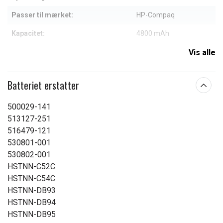
Passer til mærket:
HP-Compaq
Kapacitet:
4800 mAh
Vis alle
Læs om betydningen af egenskaberne
Batteriet erstatter
500029-141
513127-251
516479-121
530801-001
530802-001
HSTNN-C52C
HSTNN-C54C
HSTNN-DB93
HSTNN-DB94
HSTNN-DB95