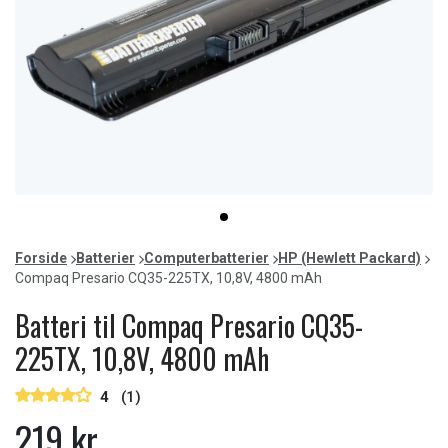
Item
item
1
0
of
Forside
Batterier
Computerbatterier
HP (Hewlett Packard)
1
Compaq Presario CQ35-225TX, 10,8V, 4800 mAh
Batteri til Compaq Presario CQ35-
225TX, 10,8V, 4800 mAh
4
(1)
219 kr.