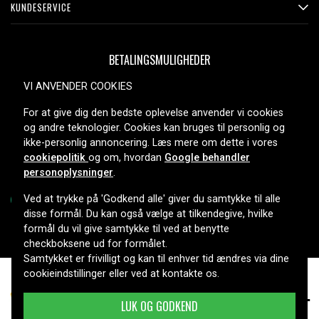
KUNDESERVICE
BETALINGSMULIGHEDER
VI ANVENDER COOKIES
For at give dig den bedste oplevelse anvender vi cookies
LEVERINGSMULIGHEDER
og andre teknologier. Cookies kan bruges til personlig og
ikke-personlig annoncering. Læs mere om dette i vores
cookiepolitik
og om, hvordan
Google behandler
personoplysninger
.
Ved at trykke på 'Godkend alle' giver du samtykke til alle
disse formål. Du kan også vælge at tilkendegive, hvilke
formål du vil give samtykke til ved at benytte
Copyright © 2026, Spares Nordic AB
checkboksene ud for formålet.
Samtykket er frivilligt og kan til enhver tid ændres via dine
cookieindstillinger eller ved at kontakte os.
319 kr.
DCHJ070B, 20.0V, 2000mAh
LUK OG GODKEND