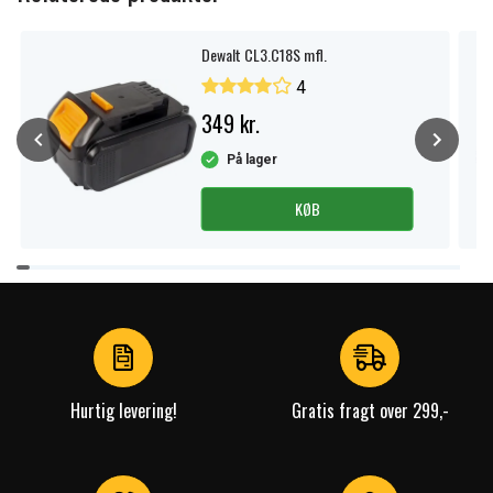
Dewalt CL3.C18S mfl.
4
349 kr.
På lager
KØB
Item
1
of
4
Hurtig levering!
Gratis fragt over 299,-