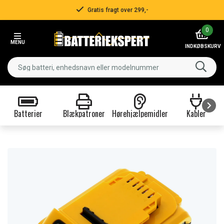
Gratis fragt over 299,-
Item
0
2
MENU
of
INDKØBSKURV
3
Batterier
Blækpatroner
Hørehjælpemidler
Kabler
Item
1
of
9