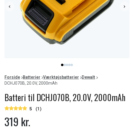
Item
item
item
item
item
item
1
0
1
2
3
4
of
Forside
Batterier
Værktøjsbatterier
Dewalt
5
DCHJ070B, 20.0V, 2000mAh
Batteri til DCHJ070B, 20.0V, 2000mAh
5
(1)
319 kr.