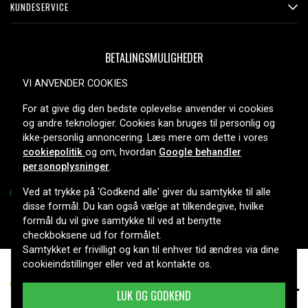
KUNDESERVICE
BETALINGSMULIGHEDER
VI ANVENDER COOKIES
For at give dig den bedste oplevelse anvender vi cookies
LEVERINGSMULIGHEDER
og andre teknologier. Cookies kan bruges til personlig og
ikke-personlig annoncering. Læs mere om dette i vores
cookiepolitik
og om, hvordan
Google behandler
personoplysninger
.
Ved at trykke på 'Godkend alle' giver du samtykke til alle
disse formål. Du kan også vælge at tilkendegive, hvilke
formål du vil give samtykke til ved at benytte
Copyright © 2026, Spares Nordic AB
checkboksene ud for formålet.
Samtykket er frivilligt og kan til enhver tid ændres via dine
cookieindstillinger eller ved at kontakte os.
319 kr.
DCK210S2, 20.0V, 2000mAh
LUK OG GODKEND