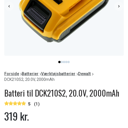
Item
item
item
item
item
item
1
0
1
2
3
4
of
Forside
Batterier
Værktøjsbatterier
Dewalt
5
DCK210S2, 20.0V, 2000mAh
Batteri til DCK210S2, 20.0V, 2000mAh
5
(1)
319 kr.