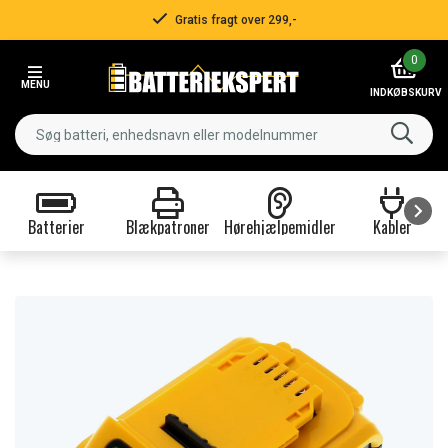
Gratis fragt over 299,-
Item
0
2
MENU
of
INDKØBSKURV
3
Batterier
Blækpatroner
Hørehjælpemidler
Kabler
Item
1
of
9