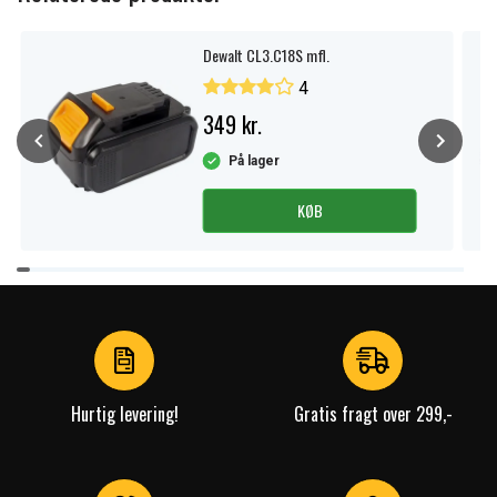
Dewalt CL3.C18S mfl.
4
349 kr.
På lager
KØB
Item
1
of
4
Hurtig levering!
Gratis fragt over 299,-