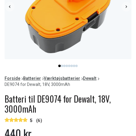
Item
item
item
item
item
item
item
item
item
1
0
1
2
3
4
5
6
7
of
Forside
Batterier
Værktøjsbatterier
Dewalt
8
DE9074 for Dewalt, 18V, 3000mAh
Batteri til DE9074 for Dewalt, 18V,
3000mAh
5
(6)
440 kr.