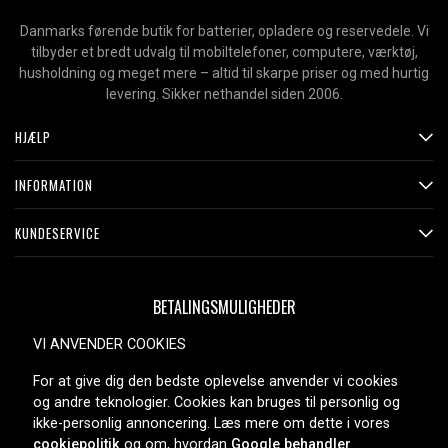
Danmarks førende butik for batterier, opladere og reservedele. Vi
tilbyder et bredt udvalg til mobiltelefoner, computere, værktøj,
husholdning og meget mere – altid til skarpe priser og med hurtig
levering. Sikker nethandel siden 2006.
HJÆLP
INFORMATION
KUNDESERVICE
BETALINGSMULIGHEDER
VI ANVENDER COOKIES
For at give dig den bedste oplevelse anvender vi cookies
LEVERINGSMULIGHEDER
og andre teknologier. Cookies kan bruges til personlig og
ikke-personlig annoncering. Læs mere om dette i vores
cookiepolitik
og om, hvordan
Google behandler