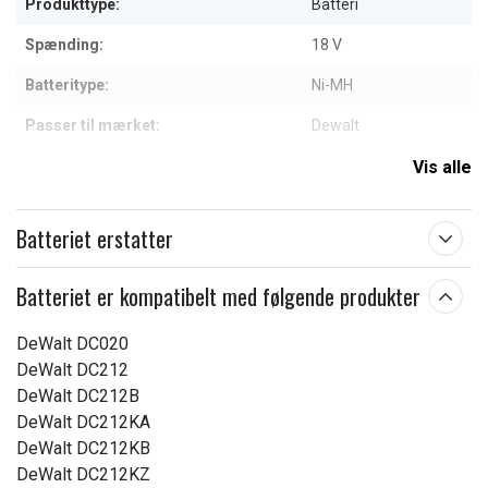
Produkttype:
Batteri
Spænding:
18 V
Batteritype:
Ni-MH
Passer til mærket:
Dewalt
Kapacitet:
3000 mAh
Vis alle
Læs om betydningen af egenskaberne
Batteriet erstatter
Batteriet er kompatibelt med følgende produkter
DeWalt DC020
DeWalt DC212
DeWalt DC212B
DeWalt DC212KA
DeWalt DC212KB
DeWalt DC212KZ