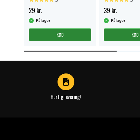
5
5
29 kr.
39 kr.
På lager
På lager
KØB
KØB
Item
1
of
4
Hurtig levering!