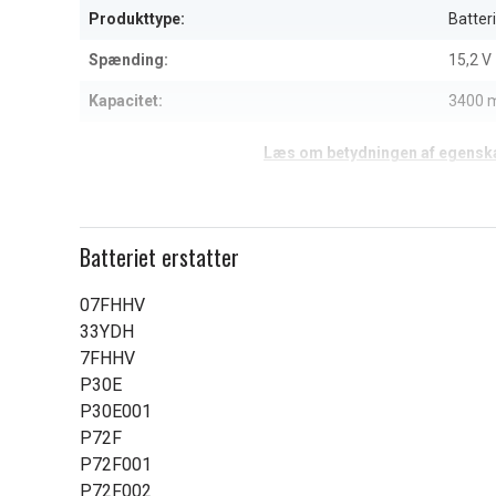
Produkttype:
Batteri
Spænding:
15,2 V
Kapacitet:
3400 
Læs om betydningen af egensk
Batteriet erstatter
07FHHV
33YDH
7FHHV
P30E
P30E001
P72F
P72F001
P72F002