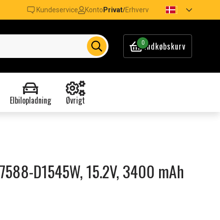
Kundeservice
Konto
Privat
Erhverv
/
0
Indkøbskurv
Elbilopladning
Øvrigt
G7 7588-D1545W, 15.2V, 3400 mAh