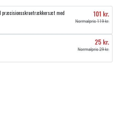
1 præcisionsskruetrækkersæt med
101 kr.
Normalpris 119 kr.
25 kr.
Normalpris 29 kr.