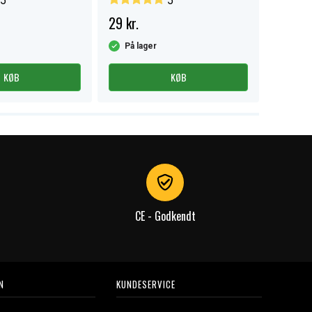
5
5
29 kr.
39 kr.
På lager
På la
KØB
KØB
CE - Godkendt
N
KUNDESERVICE