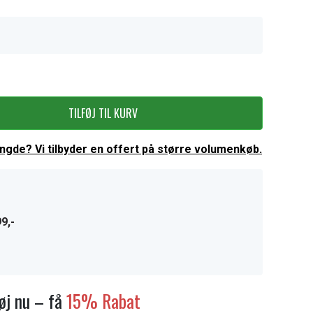
TILFØJ TIL KURV
ængde? Vi tilbyder en offert på større volumenkøb.
9,-
føj nu – få
15% Rabat