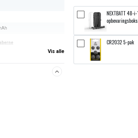
NEXTBATT 48-i-
opbevaringsboks
mAh
CR2032 5-pak
aberne
Vis alle