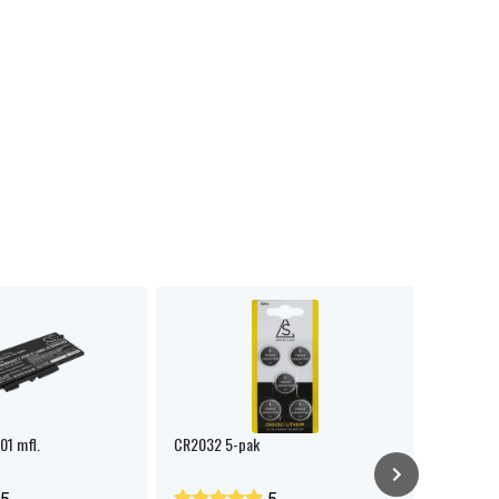
01 mfl.
CR2032 5-pak
GP 192-C1
10 Pakke