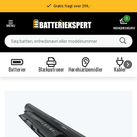
Gratis fragt over 299,-
Item
0
2
MENU
of
INDKØBSKURV
3
Batterier
Blækpatroner
Hørehjælpemidler
Kabler
Item
1
of
9