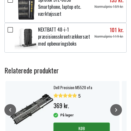
135 kr.
Smartphone, laptop etc.
Normalpris 159 kr.
værktøjssæt
NEXTBATT 48-i-1
101 kr.
præcisionsskruetrækkersæt
Normalpris 119 kr.
med opbevaringsboks
Relaterede produkter
Dell Precision M5520 ofa
5
369 kr.
På lager
KØB