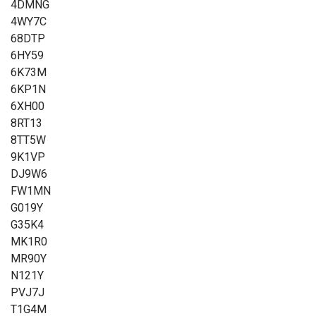
4DMNG
4WY7C
68DTP
6HY59
6K73M
6KP1N
6XH00
8RT13
8TT5W
9K1VP
DJ9W6
FW1MN
G019Y
G35K4
MK1R0
MR90Y
N121Y
PVJ7J
T1G4M