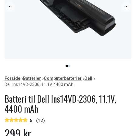
Item
item
item
1
0
1
of
Forside
Batterier
Computerbatterier
Dell
2
Dell Ins14VD-2306, 11.1V, 4400 mAh
Batteri til Dell Ins14VD-2306, 11.1V,
4400 mAh
5
(12)
299 kr.