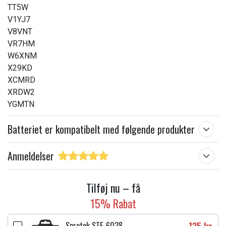
TT5W
V1YJ7
V8VNT
VR7HM
W6XNM
X29KD
XCMRD
XRDW2
YGMTN
Batteriet er kompatibelt med følgende produkter
Anmeldelser
Tilføj nu – få
15% Rabat
Sprotek STE-6038