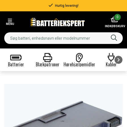
Hurtig levering!
Item
0
3
MENU
of
INDKØBSKURV
3
Batterier
Blækpatroner
Hørehjælpemidler
Kabler
Item
1
of
9