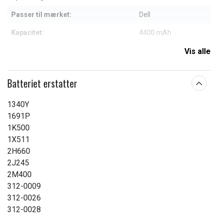
Passer til mærket:
Dell
Kapacitet:
4400 mAh
Vis alle
Læs om betydningen af egenskaberne
Batteriet erstatter
1340Y
1691P
1K500
1X511
2H660
2J245
2M400
312-0009
312-0026
312-0028