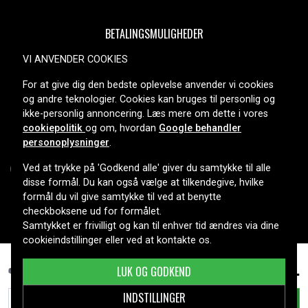
BETALINGSMULIGHEDER
VI ANVENDER COOKIES
For at give dig den bedste oplevelse anvender vi cookies
LEVERINGSMULIGHEDER
og andre teknologier. Cookies kan bruges til personlig og
ikke-personlig annoncering. Læs mere om dette i vores
cookiepolitik
og om, hvordan
Google behandler
personoplysninger
.
Ved at trykke på 'Godkend alle' giver du samtykke til alle
disse formål. Du kan også vælge at tilkendegive, hvilke
formål du vil give samtykke til ved at benytte
Copyright © 2026, Spares Nordic AB
checkboksene ud for formålet.
Samtykket er frivilligt og kan til enhver tid ændres via dine
cookieindstillinger eller ved at kontakte os.
339 kr.
Dell Inspiron 3800 C700SW, 14,8V, 4400mAh
LUK OG GODKEND
INDSTILLINGER
TILFØJ TIL KURV