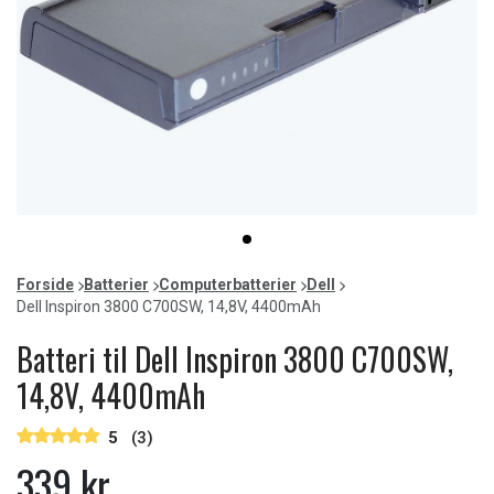
Item
item
1
0
of
Forside
Batterier
Computerbatterier
Dell
1
Dell Inspiron 3800 C700SW, 14,8V, 4400mAh
Batteri til Dell Inspiron 3800 C700SW,
14,8V, 4400mAh
5
(3)
339 kr.