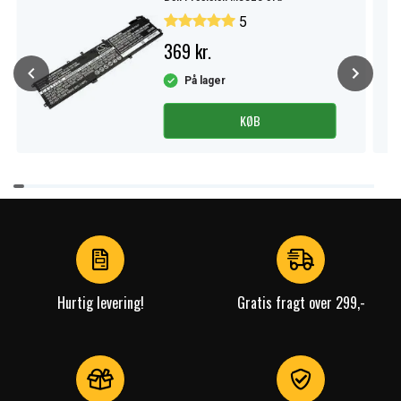
5
369 kr.
På lager
KØB
Item
1
of
4
Hurtig levering!
Gratis fragt over 299,-