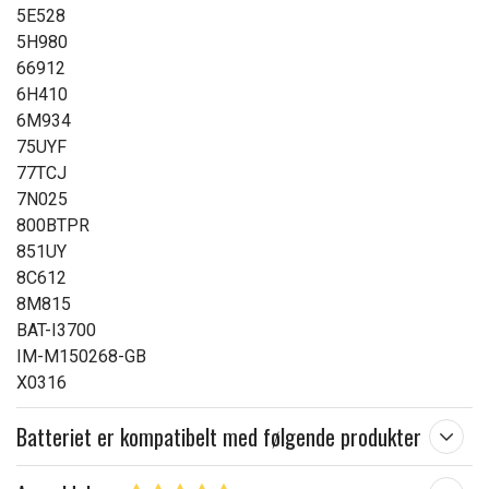
5E528
5H980
66912
6H410
6M934
75UYF
77TCJ
7N025
800BTPR
851UY
8C612
8M815
BAT-I3700
IM-M150268-GB
X0316
Batteriet er kompatibelt med følgende produkter