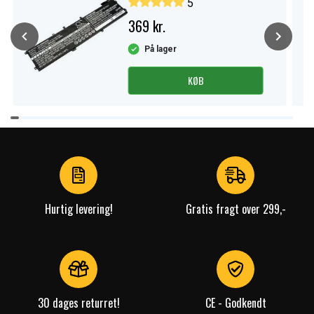
5
369 kr.
På lager
KØB
Item
1
of
4
Hurtig levering!
Gratis fragt over 299,-
30 dages returret!
CE - Godkendt