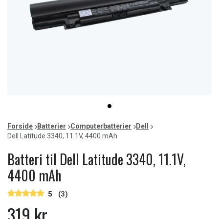
Item
item
1
0
of
Forside
Batterier
Computerbatterier
Dell
1
Dell Latitude 3340, 11.1V, 4400 mAh
Batteri til Dell Latitude 3340, 11.1V,
4400 mAh
5
(3)
319 kr.