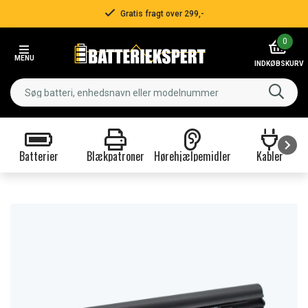
Gratis fragt over 299,-
Item
0
2
MENU
of
INDKØBSKURV
3
Batterier
Blækpatroner
Hørehjælpemidler
Kabler
Item
1
of
9