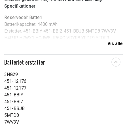
Specifikationer:
Reservedel: Batteri
Batterikapacitet: 4400 mAh
Erstatter: 451-BBIY 451-BBIZ 451-BBJB 5MTD8 7WV3V
H4PJP H7WX1 HGJW8 JR6XC VDYR8 YFDF9 YFOF9
Vis alle
Kompatibel med: DELL Latitude 3340, Vostro V131 2
Series
Batteriet erstatter
Produkttype:
Batteri
Spænding:
11,1 V
3NG29
451-12176
Kapacitet:
4400 mAh
451-12177
451-BBIY
Læs om betydningen af egenskaberne
451-BBIZ
451-BBJB
5MTD8
7WV3V