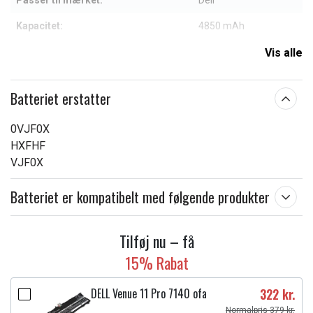
Passer til mærket:
Dell
Kapacitet:
4850 mAh
Vis alle
Læs om betydningen af egenskaberne
Batteriet erstatter
0VJF0X
HXFHF
VJF0X
Batteriet er kompatibelt med følgende produkter
Tilføj nu – få
15% Rabat
DELL Venue 11 Pro 7140 ofa
322 kr.
Normalpris 379 kr.