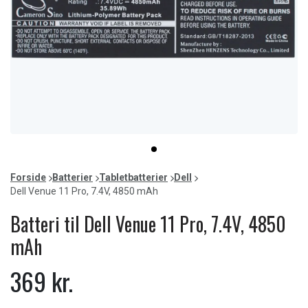
Item
item
1
0
of
Forside
Batterier
Tabletbatterier
Dell
1
Dell Venue 11 Pro, 7.4V, 4850 mAh
Batteri til Dell Venue 11 Pro, 7.4V, 4850
mAh
369 kr.