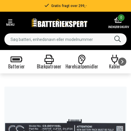
Gratis fragt over 299,-
Item
0
2
MENU
of
INDKØBSKURV
3
Batterier
Blækpatroner
Hørehjælpemidler
Kabler
Item
1
of
9