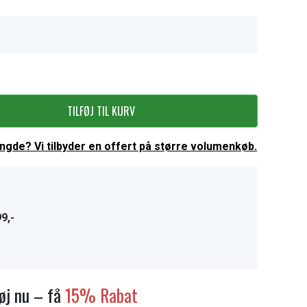
TILFØJ TIL KURV
ængde? Vi tilbyder en offert på større volumenkøb.
9,-
føj nu – få
15% Rabat