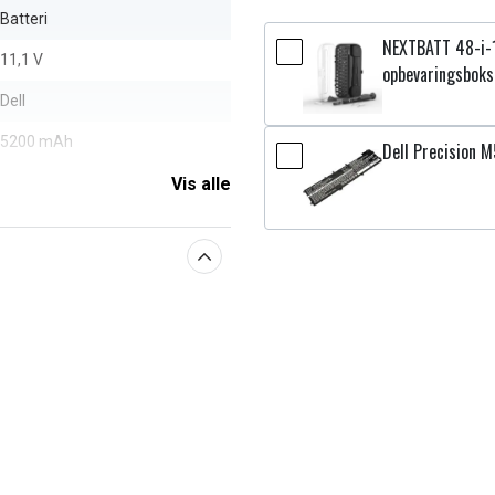
Batteri
NEXTBATT 48-i-
11,1 V
opbevaringsboks
Dell
5200 mAh
Dell Precision 
Vis alle
aberne