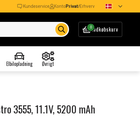
Kundeservice
Konto
Privat
Erhverv
/
0
Indkøbskurv
Elbilopladning
Øvrigt
ostro 3555, 11.1V, 5200 mAh