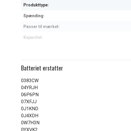
Produkttype:
Spænding:
Passer til mærket:
Kapacitet:
Læs om betydningen af egensk
Batteriet erstatter
0383CW
04YRJH
06P6PN
07XFJJ
0J1KND
0J4XDH
0W7H3N
0YXVK2