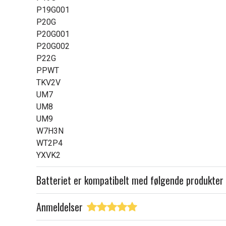
P19G001
P20G
P20G001
P20G002
P22G
PPWT
TKV2V
UM7
UM8
UM9
W7H3N
WT2P4
YXVK2
Batteriet er kompatibelt med følgende produkter
Anmeldelser