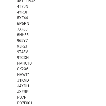
451-11948
4T7JN
4YRJH
5XF44
6P6PN
7XFJJ
8NH55
965Y7
9JR2H
9T48V
9TCXN
FMHC10
GK2X6
HHWT1
J1KND
J4XDH
JXFRP
P07F
P07F001