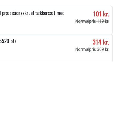
1 præcisionsskruetrækkersæt med
101 kr.
Normalpris 119 kr.
M5520 ofa
314 kr.
Normalpris 369 kr.