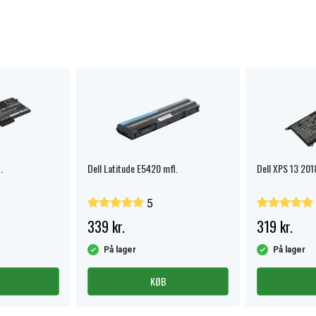
.
Dell Latitude E5420 mfl.
Dell XPS 13 201
5
339 kr.
319 kr.
På lager
På lager
KØB