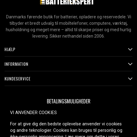
Danmarks førende butik for batterier, opladere og reservedele. Vi
tilbyder et bredt udvalg til mobiltelefoner, computere, værktøj,
husholdning og meget mere – altid til skarpe priser og med hurtig
levering. Sikker nethandel siden 2006.
HJÆLP
INFORMATION
KUNDESERVICE
BETALINGSMULIGHEDER
VI ANVENDER COOKIES
For at give dig den bedste oplevelse anvender vi cookies
LEVERINGSMULIGHEDER
og andre teknologier. Cookies kan bruges til personlig og
ikke-personlig annoncering. Læs mere om dette i vores