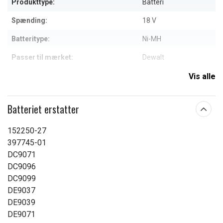
Produkttype:
Batteri
Spænding:
18 V
Batteritype:
Ni-MH
Passer til mærket:
Dewalt
Kapacitet:
3000 mAh
Vis alle
Læs om betydningen af egenskaberne
Batteriet erstatter
152250-27
397745-01
DC9071
DC9096
DC9099
DE9037
DE9039
DE9071