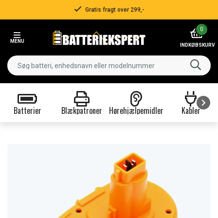
Gratis fragt over 299,-
Item
0
2
MENU
of
INDKØBSKURV
3
Batterier
Blækpatroner
Hørehjælpemidler
Kabler
Item
1
of
9