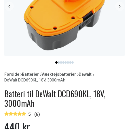
Item
item
item
item
item
item
item
item
item
1
0
1
2
3
4
5
6
7
of
Forside
Batterier
Værktøjsbatterier
Dewalt
8
DeWalt DCD690KL, 18V, 3000mAh
Batteri til DeWalt DCD690KL, 18V,
3000mAh
5
(6)
440 kr.