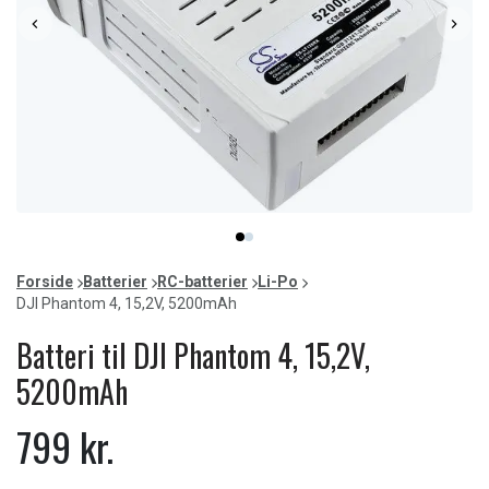
Item
item
item
1
0
1
of
Forside
Batterier
RC-batterier
Li-Po
2
DJI Phantom 4, 15,2V, 5200mAh
Batteri til DJI Phantom 4, 15,2V,
5200mAh
799 kr.