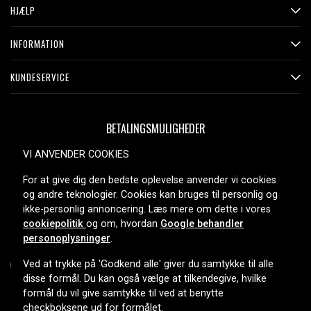
HJÆLP
INFORMATION
KUNDESERVICE
BETALINGSMULIGHEDER
VI ANVENDER COOKIES
For at give dig den bedste oplevelse anvender vi cookies
LEVERINGSMULIGHEDER
og andre teknologier. Cookies kan bruges til personlig og
ikke-personlig annoncering. Læs mere om dette i vores
cookiepolitik
og om, hvordan
Google behandler
personoplysninger
.
Ved at trykke på 'Godkend alle' giver du samtykke til alle
disse formål. Du kan også vælge at tilkendegive, hvilke
formål du vil give samtykke til ved at benytte
Copyright © 2026, Spares Nordic AB
checkboksene ud for formålet.