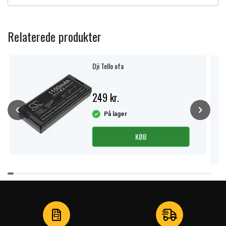
Relaterede produkter
Dji Tello ofa
249 kr.
På lager
KØB
Item
1
of
3