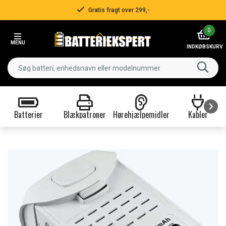
Gratis fragt over 299,-
Item
0
2
MENU
of
INDKØBSKURV
3
Batterier
Blækpatroner
Hørehjælpemidler
Kabler
Item
1
of
9