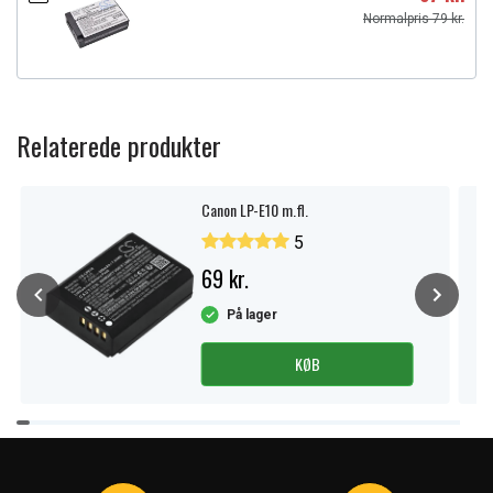
Normalpris 79 kr.
Relaterede produkter
Canon LP-E10 m.fl.
5
69 kr.
På lager
KØB
Item
1
of