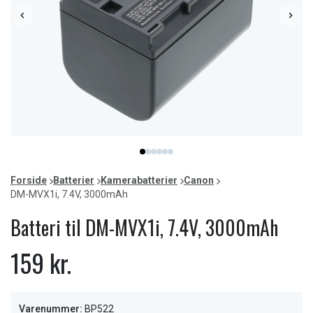
Item
item
item
item
item
item
item
1
0
1
2
3
4
5
of
Forside
Batterier
Kamerabatterier
Canon
6
DM-MVX1i, 7.4V, 3000mAh
Batteri til DM-MVX1i, 7.4V, 3000mAh
159 kr.
Varenummer:
BP522