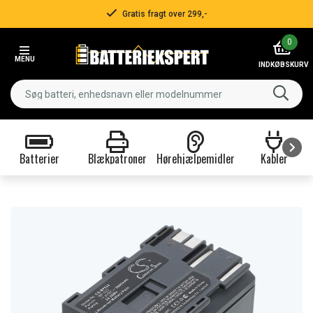
Gratis fragt over 299,-
Item
0
2
MENU
of
INDKØBSKURV
3
Batterier
Blækpatroner
Hørehjælpemidler
Kabler
Item
1
of
9