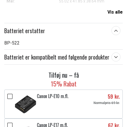
Mål:
55.02 x 41.85 x 38.64 mm
Kapacitet:
3000 mAh
Vis alle
Læs om betydningen af egenskaberne
Batteriet erstatter
BP-522
Batteriet er kompatibelt med følgende produkter
Tilføj nu – få
15% Rabat
Canon LP-E10 m.fl.
59 kr.
Normalpris 69 kr.
Canon LP-E17 m.fl.
67 kr.