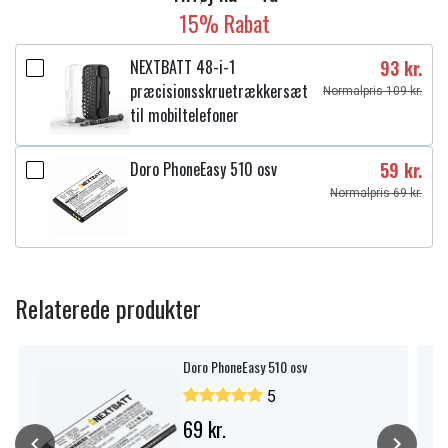
15% Rabat
NEXTBATT 48-i-1
93 kr.
præcisionsskruetrækkersæt
Normalpris 109 kr.
til mobiltelefoner
Doro PhoneEasy 510 osv
59 kr.
Normalpris 69 kr.
Relaterede produkter
Doro PhoneEasy 510 osv
5
69 kr.