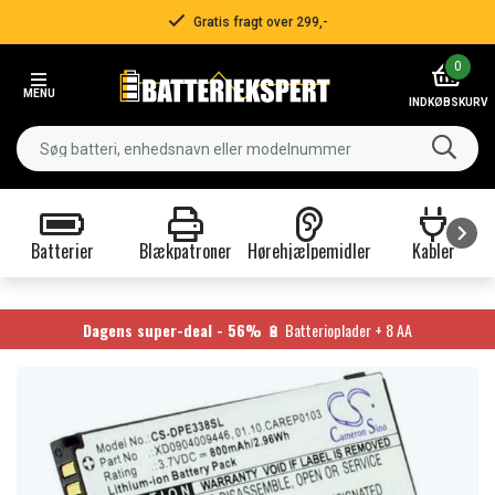
Gratis fragt over 299,-
Item
0
2
MENU
of
INDKØBSKURV
3
Batterier
Blækpatroner
Hørehjælpemidler
Kabler
Item
1
of
Dagens super-deal - 56%
🔋 Batterioplader + 8 AA
9