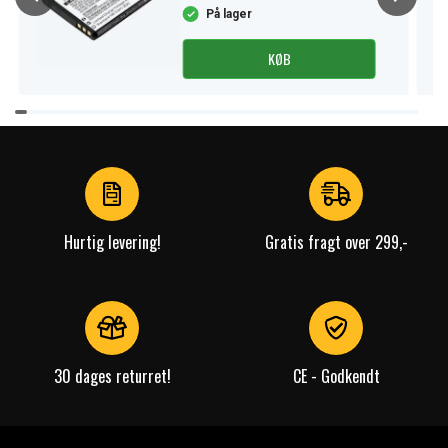
På lager
KØB
Item
1
of
4
Hurtig levering!
Gratis fragt over 299,-
30 dages returret!
CE - Godkendt