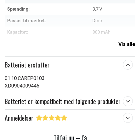
Spænding:
3,7 V
Passer til mærket:
Doro
Kapacitet:
800 mAh
Vis alle
Læs om betydningen af egenskaberne
Batteriet erstatter
01.10.CAREP0103
XD0904009446
Batteriet er kompatibelt med følgende produkter
Anmeldelser
Tilføj nu – få