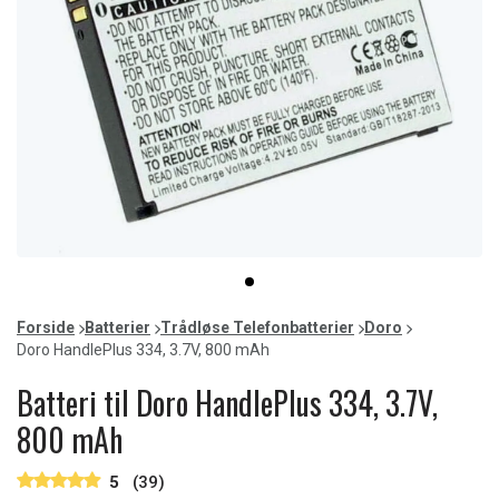
Item
item
1
0
of
Forside
Batterier
Trådløse Telefonbatterier
Doro
1
Doro HandlePlus 334, 3.7V, 800 mAh
Batteri til Doro HandlePlus 334, 3.7V,
800 mAh
5
(39)