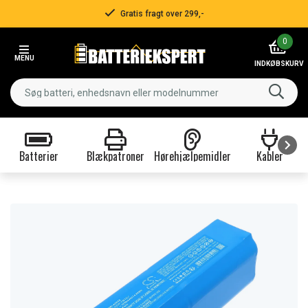
Gratis fragt over 299,-
Item
0
2
MENU
of
INDKØBSKURV
3
Batterier
Blækpatroner
Hørehjælpemidler
Kabler
Item
1
of
9