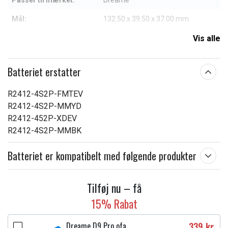
Passer til mærket:
Dreame
Mål:
132.50 x 39.50 x 37.00 mm
Kapacitet:
5200 mAh
Vis alle
Læs om betydningen af egenskaberne
Batteriet erstatter
R2412-4S2P-FMTEV
R2412-4S2P-MMYD
R2412-452P-XDEV
R2412-4S2P-MMBK
Batteriet er kompatibelt med følgende produkter
Tilføj nu – få
15% Rabat
Dreame D9 Pro ofa
339 kr.