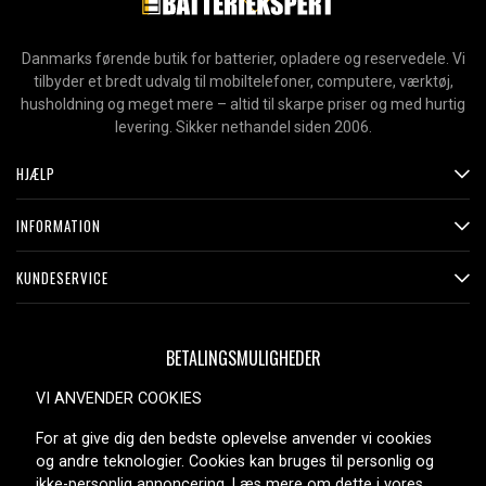
Danmarks førende butik for batterier, opladere og reservedele. Vi
tilbyder et bredt udvalg til mobiltelefoner, computere, værktøj,
husholdning og meget mere – altid til skarpe priser og med hurtig
levering. Sikker nethandel siden 2006.
HJÆLP
INFORMATION
KUNDESERVICE
BETALINGSMULIGHEDER
VI ANVENDER COOKIES
For at give dig den bedste oplevelse anvender vi cookies
LEVERINGSMULIGHEDER
og andre teknologier. Cookies kan bruges til personlig og
ikke-personlig annoncering. Læs mere om dette i vores