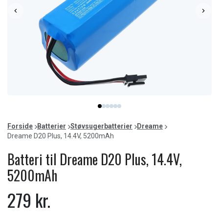
Item
item
item
item
item
item
item
1
0
1
2
3
4
5
of
Forside
Batterier
Støvsugerbatterier
Dreame
6
Dreame D20 Plus, 14.4V, 5200mAh
Batteri til Dreame D20 Plus, 14.4V,
5200mAh
279 kr.