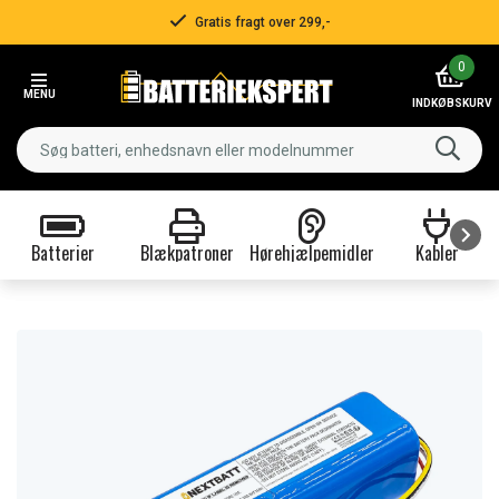
Gratis fragt over 299,-
Item
0
2
MENU
of
INDKØBSKURV
3
Batterier
Blækpatroner
Hørehjælpemidler
Kabler
Item
1
of
9