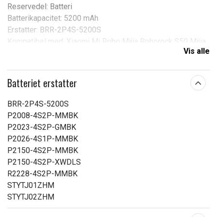
Reservedel: Batteri
Batterikapacitet: 5200 mAh
Erstatter: BRR-2P4S-5200S
Kompatibel med: Xiaomi Mi Robo Mijia Roborock S50 Mijia
Vis alle
Roborock S51 Millet Sweeper
Spænding:
14,4 V
Batteriet erstatter
Varemærke:
NEXTBATT
BRR-2P4S-5200S
Passer til mærket:
Dreame
P2008-4S2P-MMBK
Kapacitet:
5200 mAh
P2023-4S2P-GMBK
P2026-4S1P-MMBK
Læs om betydningen af egenskaberne
P2150-4S2P-MMBK
P2150-4S2P-XWDLS
R2228-4S2P-MMBK
STYTJ01ZHM
STYTJ02ZHM