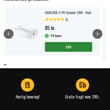
SiGN USB-C PD Oplader 20W - Hvid
5
85 kr.
På lager
KØB
Item
1
of
4
Hurtig levering!
Gratis fragt over 299,-