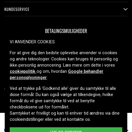
KUNDESERVICE
BETALINGSMULIGHEDER
VI ANVENDER COOKIES
For at give dig den bedste oplevelse anvender vi cookies
LEVERINGSMULIGHEDER
og andre teknologier. Cookies kan bruges til personlig og
ikke-personlig annoncering. Læs mere om dette i vores
cookiepolitik
og om, hvordan
Google behandler
personoplysninger
.
Ved at trykke på 'Godkend alle' giver du samtykke til alle
disse formål. Du kan også vælge at tilkendegive, hvilke
formål du vil give samtykke til ved at benytte
Copyright © 2026, Spares Nordic AB
checkboksene ud for formålet.
Samtykket er frivilligt og kan til enhver tid ændres via dine
cookieindstillinger eller ved at kontakte os.
269 kr.
Dreame X40 Ultra, 14,4V, 5200mAh