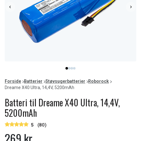
Item
item
item
item
item
1
0
1
2
3
of
Forside
Batterier
Støvsugerbatterier
Roborock
4
Dreame X40 Ultra, 14,4V, 5200mAh
Batteri til Dreame X40 Ultra, 14,4V,
5200mAh
5
(80)
269 kr.