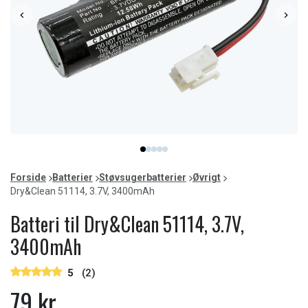
Item
item
item
item
item
item
1
0
1
2
3
4
of
Forside
Batterier
Støvsugerbatterier
Øvrigt
5
Dry&Clean 51114, 3.7V, 3400mAh
Batteri til Dry&Clean 51114, 3.7V,
3400mAh
5
(2)
79 kr.