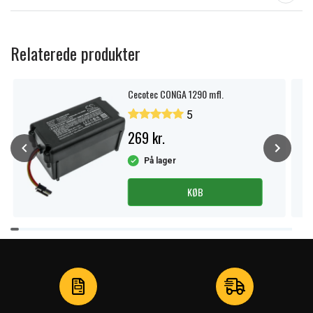
Relaterede produkter
Cecotec CONGA 1290 mfl.
5
269 kr.
På lager
KØB
Item
1
of
3