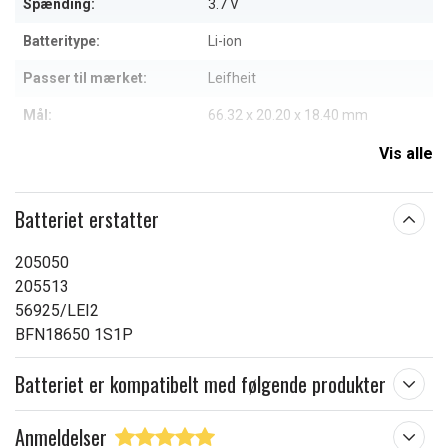
Spænding:
3.7 V
Batteritype:
Li-ion
Passer til mærket:
Leifheit
Mål:
66.32 x 20.20 x 18.40 mm
Kapacitet:
3400 mAh
Vis alle
Læs om betydningen af egenskaberne
Batteriet erstatter
205050
205513
56925/LEI2
BFN18650 1S1P
Batteriet er kompatibelt med følgende produkter
Anmeldelser