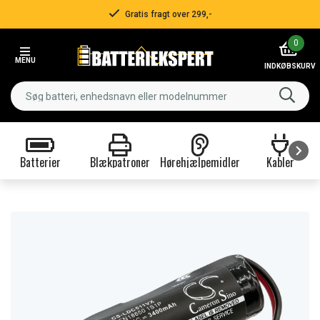
Gratis fragt over 299,-
Item
0
2
MENU
of
INDKØBSKURV
3
Batterier
Blækpatroner
Hørehjælpemidler
Kabler
Item
1
of
9