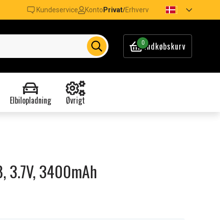
Kundeservice
Konto
Privat
Erhverv
/
0
Indkøbskurv
Elbilopladning
Øvrigt
08, 3.7V, 3400mAh