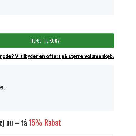
TILFØJ TIL KURV
ængde? Vi tilbyder en offert på større volumenkøb.
9,-
føj nu – få
15% Rabat