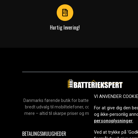
4
Hurtig levering!
VI ANVENDER COOKI
Danmarks førende butik for batterier, opladere og reservedel
bredt udvalg til mobiltelefoner, computere, værktøj, hush
For at give dig den be
mere – altid til skarpe priser og med hurtig levering. Sikke
og ikke-personlig an
2006.
personoplysninger
.
Ved at trykke på 'Godk
BETALINGSMULIGHEDER