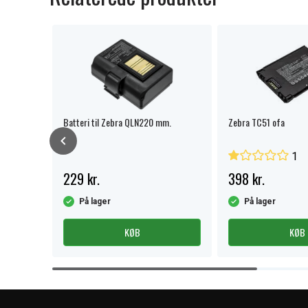
Batteri til Zebra QLN220 mm.
Zebra TC51 ofa
1
229 kr.
398 kr.
På lager
På lager
KØB
KØB
Item
1
of