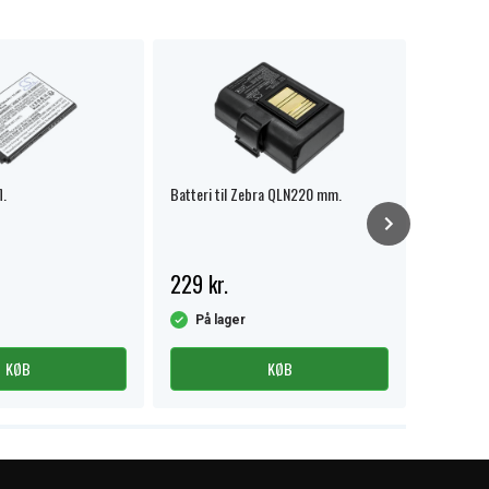
l.
Batteri til Zebra QLN220 mm.
Zebra TC
229 kr.
398 kr
På lager
På la
KØB
KØB