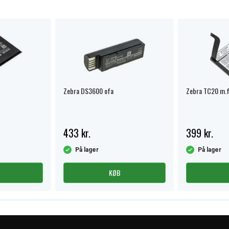
Zebra DS3600 ofa
Zebra TC20 m.f
433 kr.
399 kr.
På lager
På lager
KØB