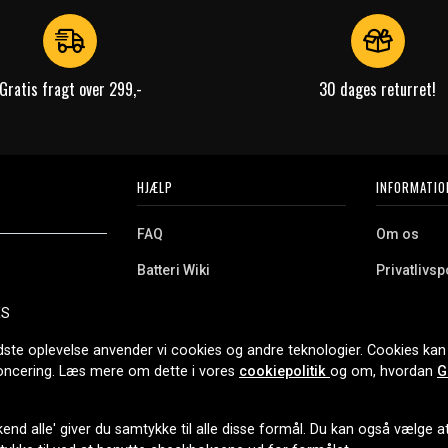
Gratis fragt over 299,-
30 dages returret!
HJÆLP
INFORMATIO
FAQ
Om os
Batteri Wiki
Privatlivspo
Retur
Købsvilkår
ES
e. Vi tilbyder et
Erhvervskunde
Cookies
oldning og meget
dste oplevelse anvender vi cookies og andre teknologier. Cookies kan 
r nethandel siden
noncering. Læs mere om dette i vores
cookiepolitik
og om, hvordan
G
end alle' giver du samtykke til alle disse formål. Du kan også vælge at 
LEVERINGSMULIGHEDER