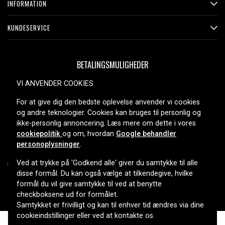
INFORMATION
KUNDESERVICE
BETALINGSMULIGHEDER
VI ANVENDER COOKIES
For at give dig den bedste oplevelse anvender vi cookies
LEVERINGSMULIGHEDER
og andre teknologier. Cookies kan bruges til personlig og
ikke-personlig annoncering. Læs mere om dette i vores
cookiepolitik
og om, hvordan
Google behandler
personoplysninger
.
Ved at trykke på 'Godkend alle' giver du samtykke til alle
disse formål. Du kan også vælge at tilkendegive, hvilke
formål du vil give samtykke til ved at benytte
Copyright © 2026, Spares Nordic AB
checkboksene ud for formålet.
Samtykket er frivilligt og kan til enhver tid ændres via dine
cookieindstillinger eller ved at kontakte os.