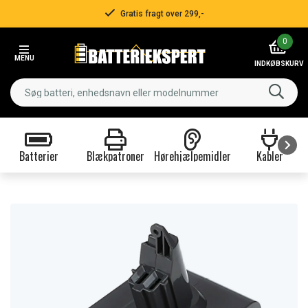
Gratis fragt over 299,-
Item
0
2
MENU
of
INDKØBSKURV
3
Batterier
Blækpatroner
Hørehjælpemidler
Kabler
Item
1
of
9