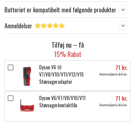
V6 Up Top
Batteriet er kompatibelt med følgende produkter
V6 Absolute
V6 Handstaubsauger
Anmeldelser
DC72
V6 Animal
V6 Motorhead Extra
Tilføj nu – få
V6 Motorhead Pro Exclusive
15% Rabat
V6 Motorhead Exclusive
V6 Slim
Dyson V6 til
71 kr.
SV03
V7/V8/V10/V11/V12/V15
Normalpris 83 kr.
SV03 Animal Pro
Støvsugeradapter
SV04
SV05
Dyson V6/V7/V8/V10/V11
71 kr.
SV05 Absolute
Støvsugerkontaktlås
SV06
Normalpris 83 kr.
SV06 Fluffy
SV07
SV07 Animal Pro+
SV09