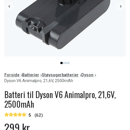
Item
item
item
item
item
1
0
1
2
3
of
Forside
Batterier
Støvsugerbatterier
Dyson
4
Dyson V6 Animalpro, 21,6V, 2500mAh
Batteri til Dyson V6 Animalpro, 21,6V,
2500mAh
5
(62)
299 kr.