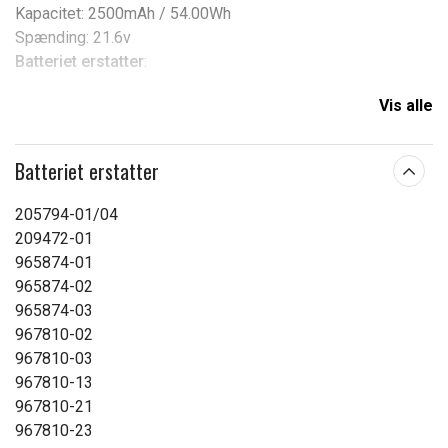
Kapacitet:
2500mAh / 54.00Wh
Spænding:
21.6v
Batteriet erstatter
:
Dyson
Vis alle
965874-02
205794-01/04
Batteriet erstatter
Passer til
:
205794-01/04
Dyson
209472-01
965874-01
DC61
965874-02
DC62
965874-03
DC58
967810-02
DC62 Animal
967810-03
DC74 Animal
967810-13
Absolute
967810-21
V 6 Animalpro
967810-23
V6 total clean