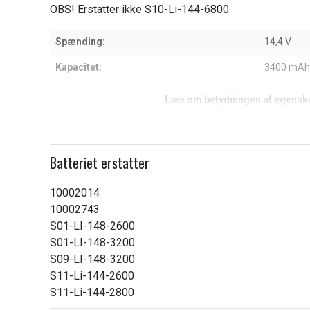
6
OBS! Erstatter ikke S10-Li-144-6800
Spænding:
14,4 V
Kapacitet:
3400 mAh
Læs om betydningen af egensk
Batteriet erstatter
10002014
10002743
S01-LI-148-2600
S01-LI-148-3200
S09-LI-148-3200
S11-Li-144-2600
S11-Li-144-2800