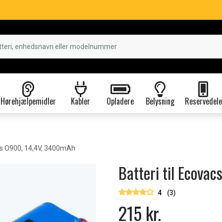
Hørehjælpemidler
Kabler
Opladere
Belysning
Reservedele
s O900, 14,4V, 3400mAh
Batteri til Ecov
4
(3)
215 kr.