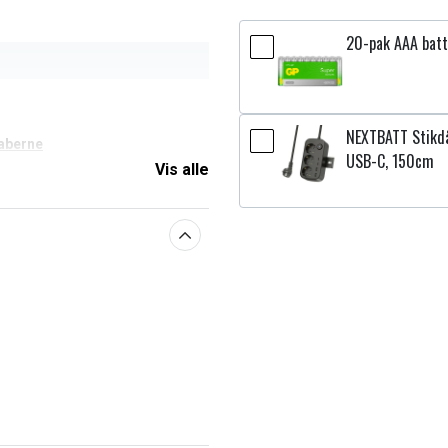
20-pak AAA batt
NEXTBATT Stikdå
aberne
USB-C, 150cm
Vis alle