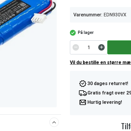
Varenummer:
EDN930VX
På lager
Vil du bestille en større m
30 dages returret!
Gratis fragt over 29
Hurtig levering!
Til