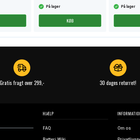
På lager
På lager
KØB
Gratis fragt over 299,-
30 dages returret!
HJÆLP
INFORMATIO
FAQ
Om os
Batteri Wiki
Privatlivspo