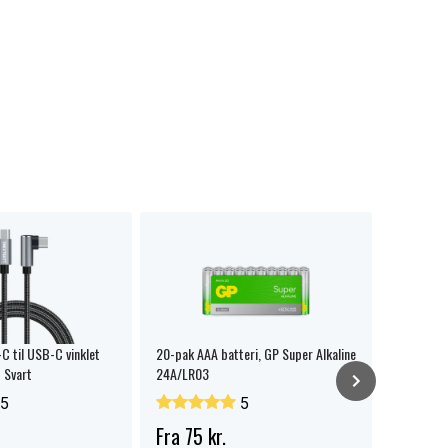
 til USB-C vinklet
20-pak AAA batteri, GP Super Alkaline
NEXTBATT 
 Svart
24A/LR03
230V/2x 
5
5
Fra 75 kr.
139 kr.