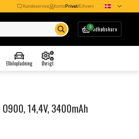
Kundeservice
Konto
Privat
Erhverv
/
0
Indkøbskurv
Elbilopladning
Øvrigt
acs O900, 14,4V, 3400mAh