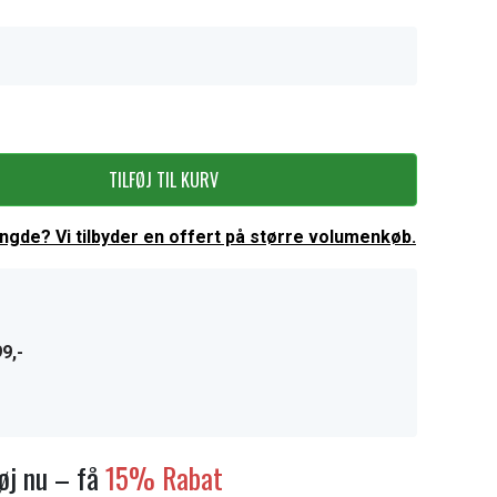
TILFØJ TIL KURV
ængde? Vi tilbyder en offert på større volumenkøb.
9,-
føj nu – få
15% Rabat