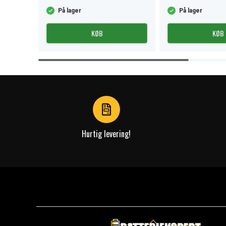
På lager
På lager
KØB
KØB
Item
1
of
4
Hurtig levering!