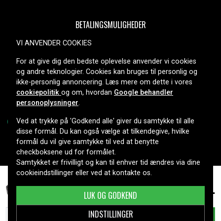
BETALINGSMULIGHEDER
VI ANVENDER COOKIES
For at give dig den bedste oplevelse anvender vi cookies
LEVERINGSMULIGHEDER
og andre teknologier. Cookies kan bruges til personlig og
ikke-personlig annoncering. Læs mere om dette i vores
cookiepolitik
og om, hvordan
Google behandler
personoplysninger
.
Ved at trykke på 'Godkend alle' giver du samtykke til alle
disse formål. Du kan også vælge at tilkendegive, hvilke
formål du vil give samtykke til ved at benytte
Copyright © 2026, Spares Nordic AB
checkboksene ud for formålet.
Samtykket er frivilligt og kan til enhver tid ændres via dine
cookieindstillinger eller ved at kontakte os.
479 kr.
Einhell GP-EA 18/150 Li, 18,0V, 4000mAh
LUK OG GODKEND
INDSTILLINGER
TILFØJ TIL KURV