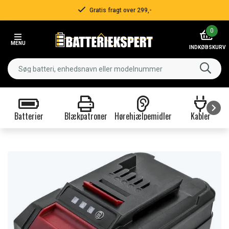
Gratis fragt over 299,-
Item
0
2
MENU
of
INDKØBSKURV
3
Batterier
Blækpatroner
Hørehjælpemidler
Kabler
Item
1
of
9