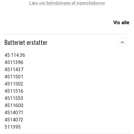
Læs om betydningen af egenskaberne
Vis alle
Batteriet erstatter
45.114.36
4511396
4511437
4511501
4511502
4511516
4511553
4511600
4514071
4514072
511395