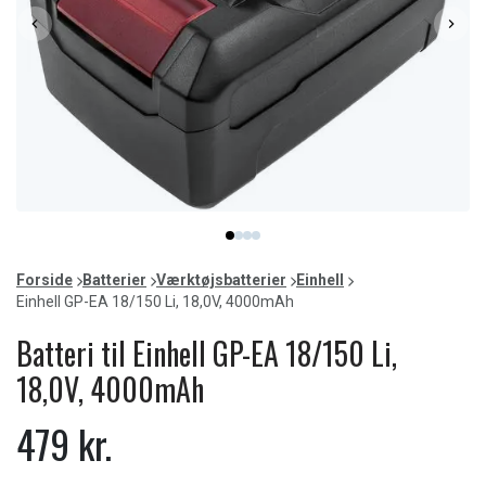
Item
item
item
item
item
1
0
1
2
3
of
Forside
Batterier
Værktøjsbatterier
Einhell
4
Einhell GP-EA 18/150 Li, 18,0V, 4000mAh
Batteri til Einhell GP-EA 18/150 Li,
18,0V, 4000mAh
479 kr.