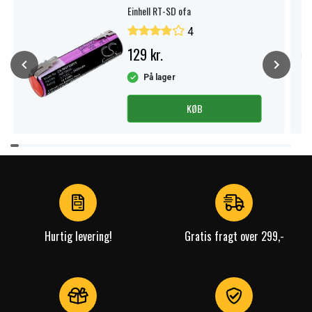
Einhell RT-SD ofa
4
129 kr.
På lager
KØB
Item
1
of
4
Hurtig levering!
Gratis fragt over 299,-