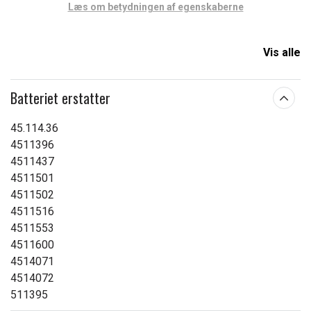
Læs om betydningen af egenskaberne
Vis alle
Batteriet erstatter
45.114.36
4511396
4511437
4511501
4511502
4511516
4511553
4511600
4514071
4514072
511395