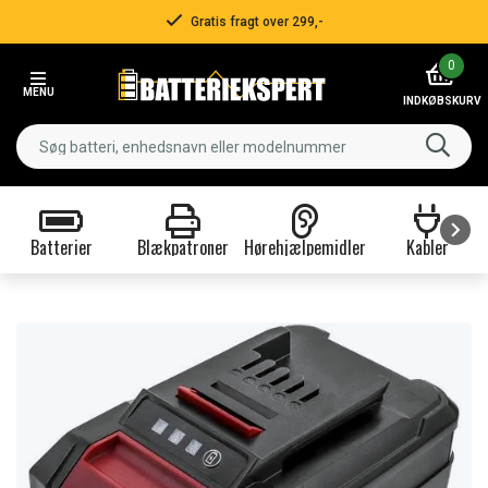
Gratis fragt over 299,-
Item
0
2
MENU
of
INDKØBSKURV
3
Batterier
Blækpatroner
Hørehjælpemidler
Kabler
Item
1
of
9