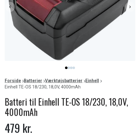
Item
item
item
item
item
1
0
1
2
3
of
Forside
Batterier
Værktøjsbatterier
Einhell
4
Einhell TE-OS 18/230, 18,0V, 4000mAh
Batteri til Einhell TE-OS 18/230, 18,0V,
4000mAh
479 kr.