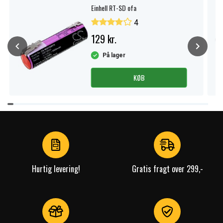
Einhell RT-SD ofa
4
129 kr.
På lager
KØB
Item
1
of
4
Hurtig levering!
Gratis fragt over 299,-