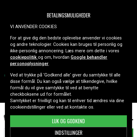
BETALINGSMULIGHEDER
VI ANVENDER COOKIES
For at give dig den bedste oplevelse anvender vi cookies
LEVERINGSMULIGHEDER
og andre teknologier. Cookies kan bruges til personlig og
ikke-personlig annoncering. Læs mere om dette i vores
cookiepolitik
og om, hvordan
Google behandler
personoplysninger
.
Ved at trykke på 'Godkend alle' giver du samtykke til alle
disse formål. Du kan også vælge at tilkendegive, hvilke
formål du vil give samtykke til ved at benytte
Copyright © 2026, Spares Nordic AB
checkboksene ud for formålet.
Samtykket er frivilligt og kan til enhver tid ændres via dine
cookieindstillinger eller ved at kontakte os.
479 kr.
Einhell TE-OS 18/230, 18,0V, 4000mAh
LUK OG GODKEND
INDSTILLINGER
TILFØJ TIL KURV