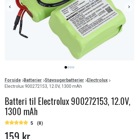
Item
item
item
item
item
1
0
1
2
3
of
Forside
Batterier
Støvsugerbatterier
Electrolux
4
Electrolux 900272153, 12.0V, 1300 mAh
Batteri til Electrolux 900272153, 12.0V,
1300 mAh
5
(8)
159 kr.