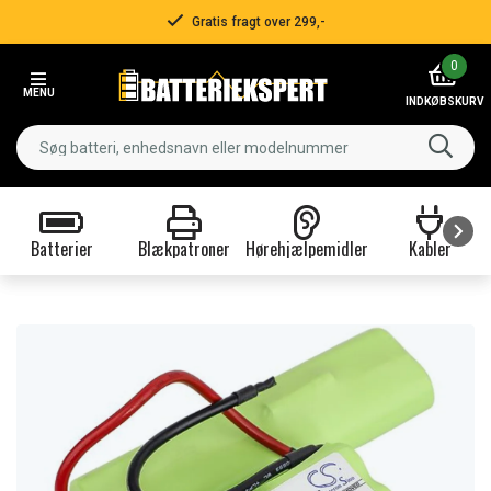
Gratis fragt over 299,-
Item
0
2
MENU
of
INDKØBSKURV
3
Batterier
Blækpatroner
Hørehjælpemidler
Kabler
Item
1
of
9