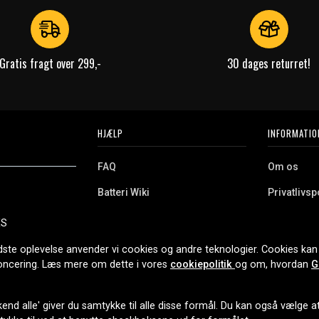
Gratis fragt over 299,-
30 dages returret!
HJÆLP
INFORMATIO
FAQ
Om os
Batteri Wiki
Privatlivspo
Retur
Købsvilkår
ES
e. Vi tilbyder et
Erhvervskunde
Cookies
oldning og meget
dste oplevelse anvender vi cookies og andre teknologier. Cookies kan 
r nethandel siden
noncering. Læs mere om dette i vores
cookiepolitik
og om, hvordan
G
end alle' giver du samtykke til alle disse formål. Du kan også vælge at 
LEVERINGSMULIGHEDER