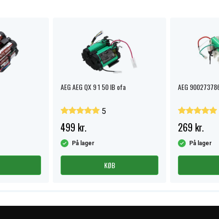
AEG AEG QX 9 1 50 IB ofa
AEG 900273786
5
499 kr.
269 kr.
På lager
På lager
KØB