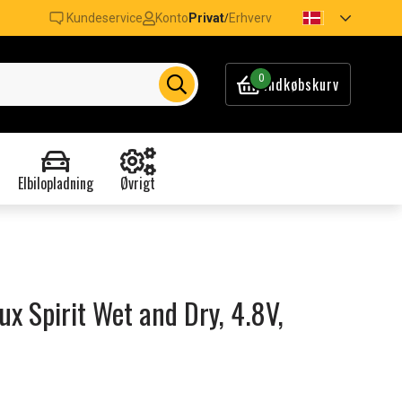
Kundeservice
Konto
Privat
Erhverv
/
0
Indkøbskurv
Elbilopladning
Øvrigt
lux Spirit Wet and Dry, 4.8V,