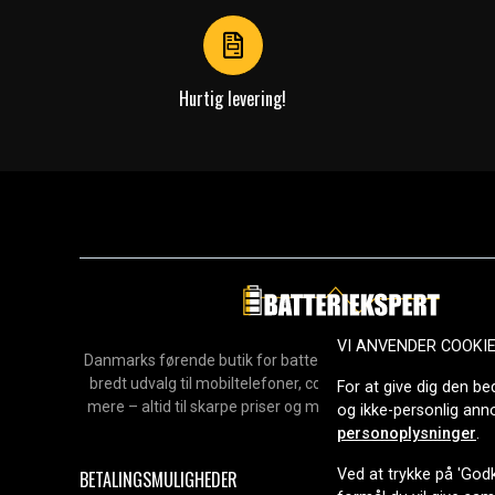
4
Hurtig levering!
VI ANVENDER COOKI
Danmarks førende butik for batterier, opladere og reservedel
bredt udvalg til mobiltelefoner, computere, værktøj, hush
For at give dig den be
mere – altid til skarpe priser og med hurtig levering. Sikke
og ikke-personlig an
2006.
personoplysninger
.
Ved at trykke på 'Godk
BETALINGSMULIGHEDER