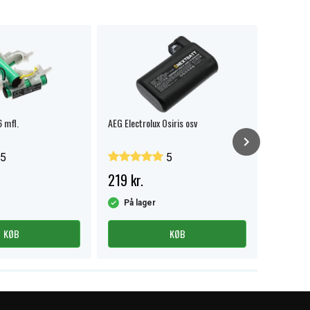
 mfl.
AEG Electrolux Osiris osv
AEG QX9-1
5
5
219 kr.
379 kr.
På lager
På la
KØB
KØB