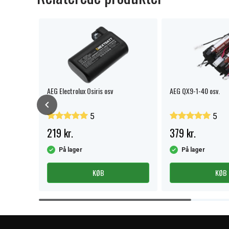
AEG Electrolux Osiris osv
AEG QX9-1-40 osv.
5
5
219 kr.
379 kr.
På lager
På lager
KØB
KØB
Item
1
of