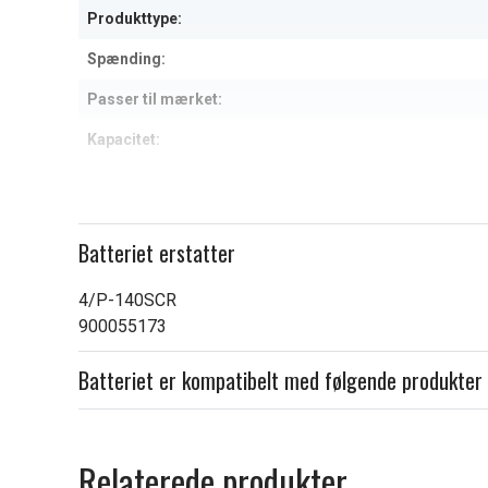
Produkttype:
Spænding:
Passer til mærket:
Kapacitet:
Læs om betydningen af egensk
Batteriet erstatter
4/P-140SCR
900055173
Batteriet er kompatibelt med følgende produkter
Relaterede produkter