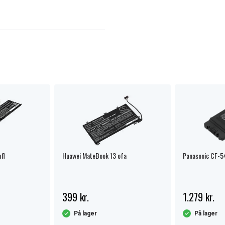
fl
Huawei MateBook 13 ofa
Panasonic CF-5
399 kr.
1.279 kr.
På lager
På lager