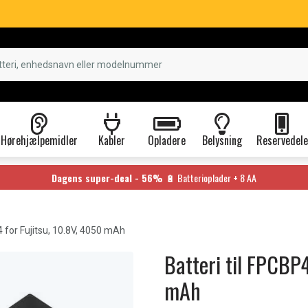
Hørehjælpemidler
Kabler
Opladere
Belysning
Reservedele
Dagens super-deal - 56%
🔋 Batterioplader + 8 AA
for Fujitsu, 10.8V, 4050 mAh
Batteri til FPCBP
mAh