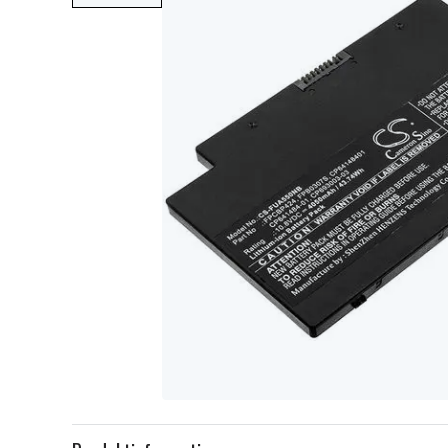
Item
1