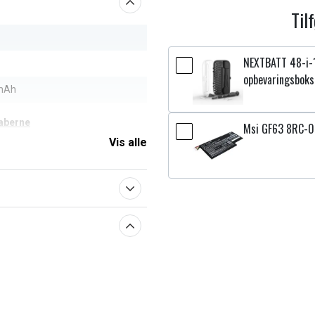
Til
NEXTBATT 48-i-
opbevaringsboks
mAh
aberne
Msi GF63 8RC-0
Vis alle