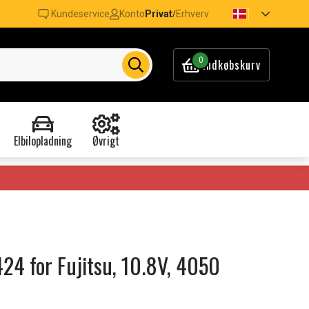
Kundeservice
Konto
Privat
Erhverv
/
0
Indkøbskurv
Elbilopladning
Øvrigt
424 for Fujitsu, 10.8V, 4050