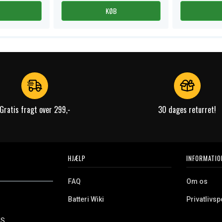
KØB
Gratis fragt over 299,-
30 dages returret!
HJÆLP
INFORMATIO
FAQ
Om os
Batteri Wiki
Privatlivspo
Retur
Købsvilkår
ES