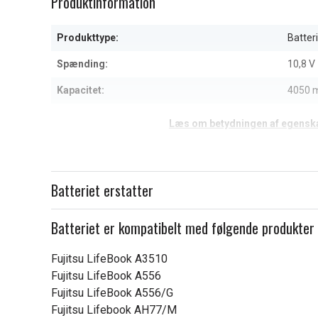
Produktinformation
of
1
Produkttype:
Batteri
Spænding:
10,8 V
Kapacitet:
4050 
Læs om betydningen af egensk
Batteriet erstatter
Batteriet er kompatibelt med følgende produkter
Fujitsu LifeBook A3510
Fujitsu LifeBook A556
Fujitsu LifeBook A556/G
Fujitsu Lifebook AH77/M