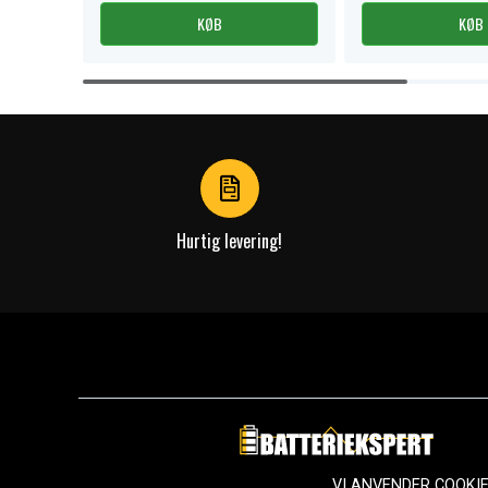
KØB
KØB
Item
1
of
4
Hurtig levering!
VI ANVENDER COOKI