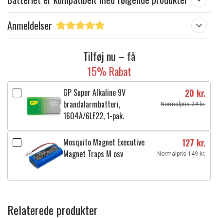
Anmeldelser
Tilføj nu – få
15% Rabat
GP Super Alkaline 9V
20 kr.
brandalarmbatteri,
Normalpris 24 kr.
1604A/6LF22, 1-pak.
Mosquito Magnet Executive
127 kr.
Magnet Traps M osv
Normalpris 149 kr.
Relaterede produkter