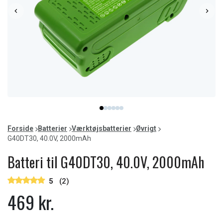
Item
item
item
item
item
item
item
1
0
1
2
3
4
5
of
Forside
Batterier
Værktøjsbatterier
Øvrigt
6
G40DT30, 40.0V, 2000mAh
Batteri til G40DT30, 40.0V, 2000mAh
5
(2)
469 kr.