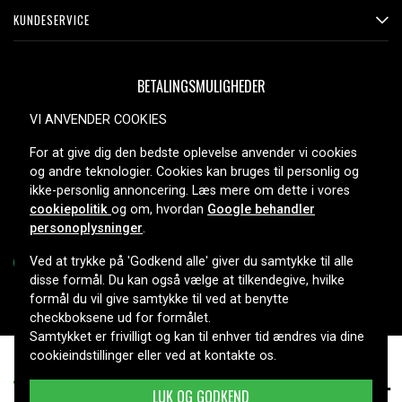
KUNDESERVICE
BETALINGSMULIGHEDER
VI ANVENDER COOKIES
For at give dig den bedste oplevelse anvender vi cookies
LEVERINGSMULIGHEDER
og andre teknologier. Cookies kan bruges til personlig og
ikke-personlig annoncering. Læs mere om dette i vores
cookiepolitik
og om, hvordan
Google behandler
personoplysninger
.
Ved at trykke på 'Godkend alle' giver du samtykke til alle
disse formål. Du kan også vælge at tilkendegive, hvilke
formål du vil give samtykke til ved at benytte
Copyright © 2026, Spares Nordic AB
checkboksene ud for formålet.
Samtykket er frivilligt og kan til enhver tid ændres via dine
cookieindstillinger eller ved at kontakte os.
469 kr.
G40DT30, 40.0V, 2000mAh
LUK OG GODKEND