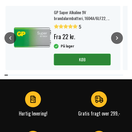
GP Super Alkaline 9V
brandalarmbatteri, 1604A/6LF22, 1-
pak.
5
Fra 22 kr.
På lager
KØB
Item
1
of
4
Hurtig levering!
Gratis fragt over 299,-