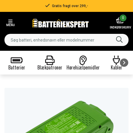
Gratis fragt over 299,-
Item
0
2
MENU
of
INDKØBSKURV
3
Batterier
Blækpatroner
Hørehjælpemidler
Kabler
Item
1
of
9