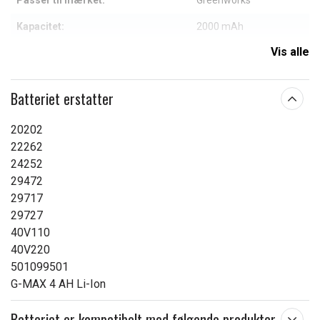
Passer til mærket:
Greenworks
Kapacitet:
2000 mAh
Vis alle
Læs om betydningen af egenskaberne
Batteriet erstatter
20202
22262
24252
29472
29717
29727
40V110
40V220
501099501
G-MAX 4 AH Li-Ion
Batteriet er kompatibelt med følgende produkter