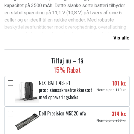
kapacitet på 3500 mAh. Dette slanke sorte batteri tilbyder
en stabil spænding på 11,1 V (10,8 V) på tværs af sine 6
celler og er ideelt til en række enheder. Med robuste
beskyttelsesfunktioner mod overophedning, overafladning
og overopladning kan du stole på, at dit udstyr forbliver
Vis alle
sikkert og funktionsdygtigt. Green Cell-batteriet kombinerer
kvalitetsmaterialer og avanceret teknologi, hvilket sikrer, at
du får det bedste ud af din strømkilde.
Tilføj nu – få
Mærke: Green Cell
15% Rabat
Spænding: 11,1V (10,8V)
Antal celler: 6
NEXTBATT 48-i-1
101 kr.
Celleteknologi: Li-Poly
præcisionsskruetrækkersæt
Normalpris 119 kr.
Farve: Sort
med opbevaringsboks
Kapacitet: 3500 mAh
Beskyttelsesfunktioner: Overophedning; Overafladning;
Dell Precision M5520 ofa
314 kr.
Overopladning
Normalpris 369 kr.
Erstatter:
00WF28