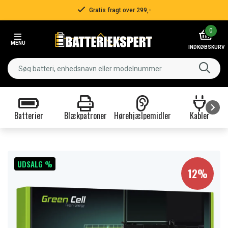
Gratis fragt over 299,-
Item
0
2
MENU
of
INDKØBSKURV
3
Batterier
Blækpatroner
Hørehjælpemidler
Kabler
Item
1
of
9
UDSALG %
12%