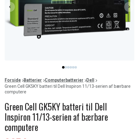
Item
item
item
item
item
item
item
1
0
1
2
3
4
5
of
Forside
Batterier
Computerbatterier
Dell
6
Green Cell GK5KY batteri til Dell Inspiron 11/13-serien af bærbare
computere
Green Cell GK5KY batteri til Dell
Inspiron 11/13-serien af bærbare
computere