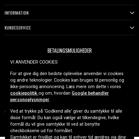
Pålidelig producent
INFORMATION
Produktet er fremstillet af Green Cell, et mærke kendt for
strømforsyninger af høj kvalitet, og tilbyder tryghed og tillid.
KUNDESERVICE
Deres engagement i anerkendt teknologi sikrer, at du får et
holdbart og pålideligt batteri, der med ro i sindet opfylder
dine ydelsesbehov.
BETALINGSMULIGHEDER
VI ANVENDER COOKIES
Produkttype:
Batteri
For at give dig den bedste oplevelse anvender vi cookies
Læs om betydningen af egenskaberne
LEVERINGSMULIGHEDER
og andre teknologier. Cookies kan bruges til personlig og
ikke-personlig annoncering. Læs mere om dette i vores
cookiepolitik
og om, hvordan
Google behandler
personoplysninger
.
Ved at trykke på 'Godkend alle' giver du samtykke til alle
disse formål. Du kan også vælge at tilkendegive, hvilke
formål du vil give samtykke til ved at benytte
Copyright © 2026, Spares Nordic AB
checkboksene ud for formålet.
Samtykket er frivilligt og kan til enhver tid ændres via dine