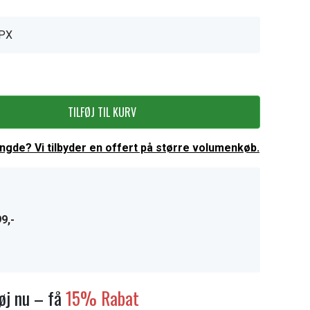
PX
TILFØJ TIL KURV
ængde? Vi tilbyder en offert på større volumenkøb.
9,-
føj nu – få
15% Rabat