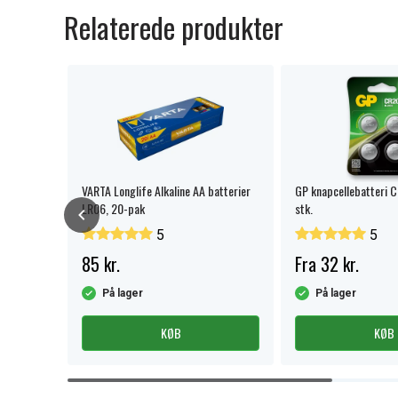
Relaterede produkter
i,
VARTA Longlife Alkaline AA batterier
GP knapcellebatteri 
LR06, 20-pak
stk.
5
5
85 kr.
Fra 32 kr.
På lager
På lager
KØB
KØB
Item
1