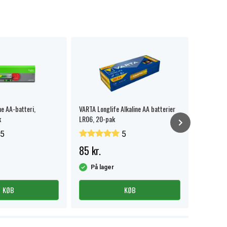
ne AA-batteri,
VARTA Longlife Alkaline AA batterier
GP knapce
k
LR06, 20-pak
stk.
5
5
85 kr.
Fra 32 
På lager
På la
KØB
KØB