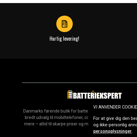
of
4
Hurtig levering!
VI ANVENDER COOKI
Danmarks førende butik for batterier, opladere og reservedel
bredt udvalg til mobiltelefoner, computere, værktøj, hush
For at give dig den be
mere – altid til skarpe priser og med hurtig levering. Sikke
og ikke-personlig an
2006.
personoplysninger
.