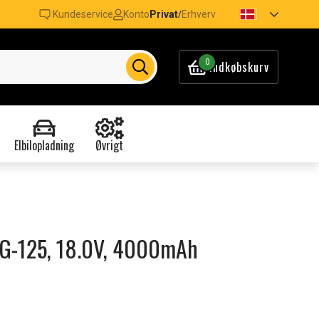
Kundeservice
Konto
Privat
Erhverv
/
0
Indkøbskurv
Elbilopladning
Øvrigt
 AG-125, 18.0V, 4000mAh