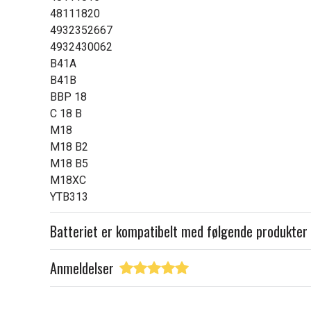
48111820
4932352667
4932430062
B41A
B41B
BBP 18
C 18 B
M18
M18 B2
M18 B5
M18XC
YTB313
Batteriet er kompatibelt med følgende produkter
Anmeldelser