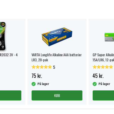
CR2032 3V - 4
VARTA Longlife Alkaline AAA batterier
GP Super Alkali
LR3, 20-pak
15A/LR6, 12-pa
5
75 kr.
45 kr.
På lager
På lager
KØB