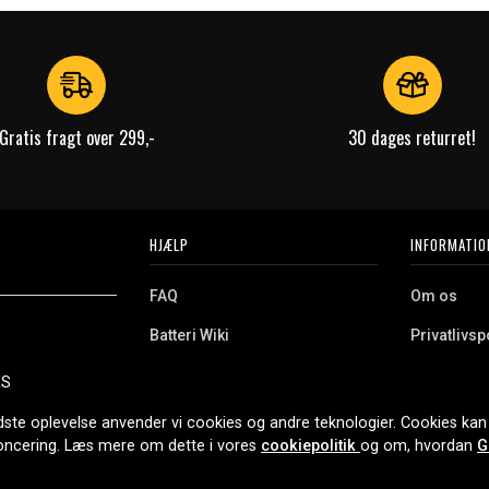
Gratis fragt over 299,-
30 dages returret!
HJÆLP
INFORMATIO
FAQ
Om os
Batteri Wiki
Privatlivspo
Retur
Købsvilkår
ES
e. Vi tilbyder et
Erhvervskunde
Cookies
oldning og meget
dste oplevelse anvender vi cookies og andre teknologier. Cookies kan 
r nethandel siden
noncering. Læs mere om dette i vores
cookiepolitik
og om, hvordan
G