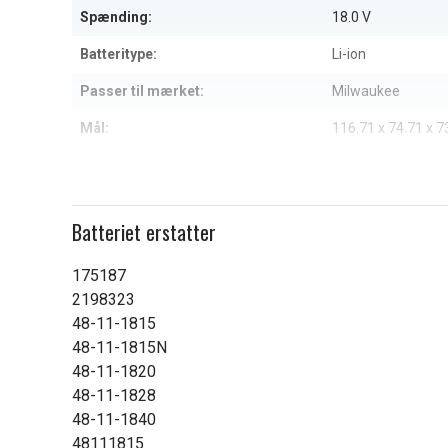
Spænding:
18.0 V
Batteritype:
Li-ion
Passer til mærket:
Milwaukee
Mål:
116.71 x 74.71 x 
Kapacitet:
4000 mAh
Læs om betydningen af egensk
Batteriet erstatter
175187
2198323
48-11-1815
48-11-1815N
48-11-1820
48-11-1828
48-11-1840
48111815