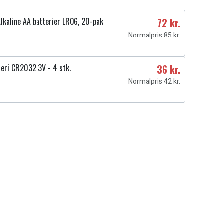
lkaline AA batterier LR06, 20-pak
72 kr.
Normalpris 85 kr.
teri CR2032 3V - 4 stk.
36 kr.
Normalpris 42 kr.