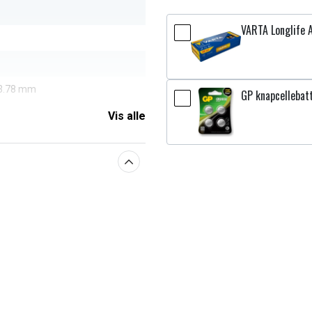
VARTA Longlife A
73.78 mm
GP knapcellebat
Vis alle
aberne