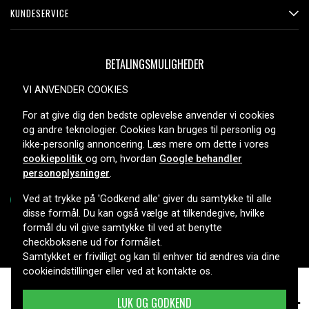
KUNDESERVICE
BETALINGSMULIGHEDER
VI ANVENDER COOKIES
For at give dig den bedste oplevelse anvender vi cookies
LEVERINGSMULIGHEDER
og andre teknologier. Cookies kan bruges til personlig og
ikke-personlig annoncering. Læs mere om dette i vores
cookiepolitik
og om, hvordan
Google behandler
personoplysninger
.
Ved at trykke på 'Godkend alle' giver du samtykke til alle
disse formål. Du kan også vælge at tilkendegive, hvilke
formål du vil give samtykke til ved at benytte
Copyright © 2026, Spares Nordic AB
checkboksene ud for formålet.
Samtykket er frivilligt og kan til enhver tid ændres via dine
cookieindstillinger eller ved at kontakte os.
349 kr.
Hitachi DS 12DVF, 12.0V, 3300 mAh
LUK OG GODKEND