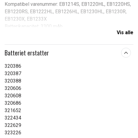
Kompatibel varenummer: EB1214S, EB1220HL, EB1220HS,
EB1220RS, EB1222HL, EB1226HL, EB1230HL, EB1230R,
EB1230X, EB1233X
Batterikapacitet: 3300 mAh
Vis alle
Spænding: 12 V
Spænding:
12,0 V
Batteriet erstatter
Kapacitet:
3300 mAh
320386
Læs om betydningen af egenskaberne
320387
320388
320606
320608
320686
321652
322434
322629
323226