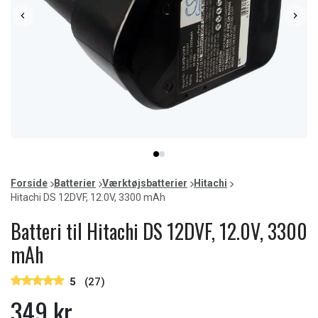
Item
item
item
1
0
1
of
Forside
Batterier
Værktøjsbatterier
Hitachi
2
Hitachi DS 12DVF, 12.0V, 3300 mAh
Batteri til Hitachi DS 12DVF, 12.0V, 3300
mAh
5
(27)
349 kr.