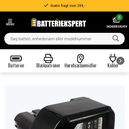
Gratis fragt over 299,-
Item
0
2
MENU
of
INDKØBSKURV
3
Batterier
Blækpatroner
Hørehjælpemidler
Kabler
Item
1
of
9