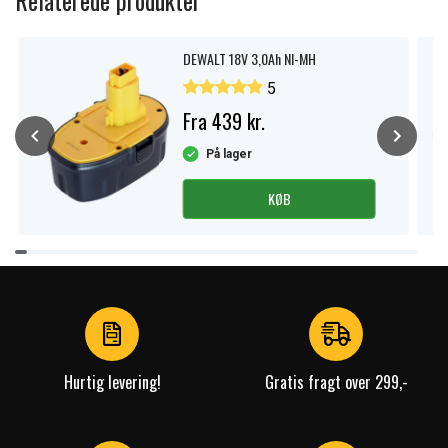
Relaterede produkter
DEWALT 18V 3,0Ah NI-MH
5
Fra 439 kr.
På lager
KØB
Item
1
of
4
Hurtig levering!
Gratis fragt over 299,-