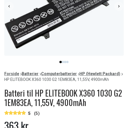
Item
item
item
item
item
1
0
1
2
3
of
Forside
Batterier
Computerbatterier
HP (Hewlett Packard)
4
HP ELITEBOOK X360 1030 G2 1EM83EA, 11,55V, 4900mAh
Batteri til HP ELITEBOOK X360 1030 G2
1EM83EA, 11,55V, 4900mAh
5
(5)
363 kr.