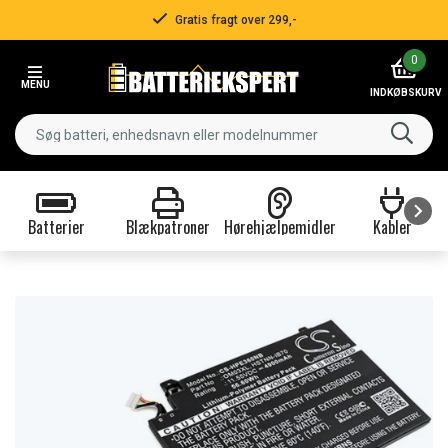
Gratis fragt over 299,-
Item
0
2
MENU
of
INDKØBSKURV
3
Batterier
Blækpatroner
Hørehjælpemidler
Kabler
Item
1
of
9