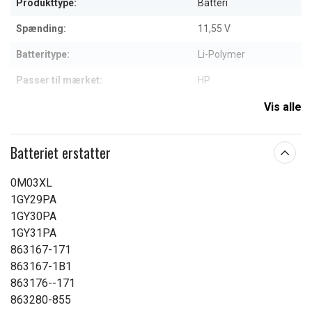
Produkttype:
Batteri
Spænding:
11,55 V
Batteritype:
Li-Polymer
Passer til mærket:
HP
Kapacitet:
4900 mAh
Vis alle
Læs om betydningen af egenskaberne
Batteriet erstatter
0M03XL
1GY29PA
1GY30PA
1GY31PA
863167-171
863167-1B1
863176--171
863280-855