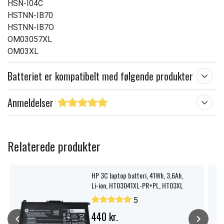
HSN-I04C
HSTNN-IB70
HSTNN-IB7O
OM03057XL
OM03XL
Batteriet er kompatibelt med følgende produkter
Anmeldelser
Relaterede produkter
HP 3C laptop batteri, 41Wh, 3,6Ah,
Li-ion, HT03041XL-PR+PL, HT03XL
5
440 kr.