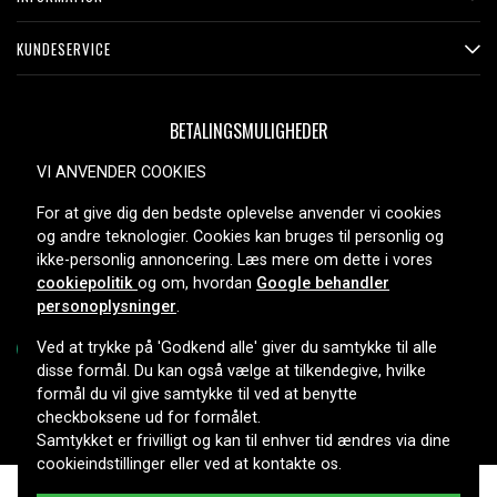
KUNDESERVICE
BETALINGSMULIGHEDER
VI ANVENDER COOKIES
For at give dig den bedste oplevelse anvender vi cookies
LEVERINGSMULIGHEDER
og andre teknologier. Cookies kan bruges til personlig og
ikke-personlig annoncering. Læs mere om dette i vores
cookiepolitik
og om, hvordan
Google behandler
personoplysninger
.
Ved at trykke på 'Godkend alle' giver du samtykke til alle
disse formål. Du kan også vælge at tilkendegive, hvilke
formål du vil give samtykke til ved at benytte
Copyright © 2026, Spares Nordic AB
checkboksene ud for formålet.
Samtykket er frivilligt og kan til enhver tid ændres via dine
cookieindstillinger eller ved at kontakte os.