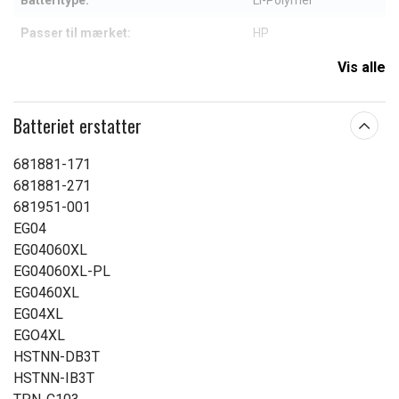
Batteritype:
Li-Polymer
Passer til mærket:
HP
Kapacitet:
4050 mAh
Vis alle
Læs om betydningen af egenskaberne
Batteriet erstatter
681881-171
681881-271
681951-001
EG04
EG04060XL
EG04060XL-PL
EG0460XL
EG04XL
EGO4XL
HSTNN-DB3T
HSTNN-IB3T