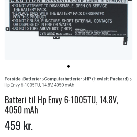
Item
item
1
0
of
Forside
Batterier
Computerbatterier
HP (Hewlett Packard)
1
Hp Envy 6-1005TU, 14.8V, 4050 mAh
Batteri til Hp Envy 6-1005TU, 14.8V,
4050 mAh
459 kr.