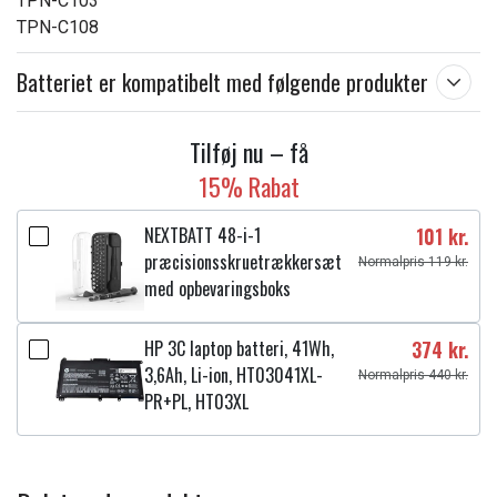
TPN-C103
TPN-C108
Batteriet er kompatibelt med følgende produkter
Tilføj nu – få
15% Rabat
NEXTBATT 48-i-1
101 kr.
præcisionsskruetrækkersæt
Normalpris 119 kr.
med opbevaringsboks
HP 3C laptop batteri, 41Wh,
374 kr.
3,6Ah, Li-ion, HT03041XL-
Normalpris 440 kr.
PR+PL, HT03XL