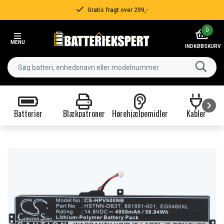
Gratis fragt over 299,-
Item
0
2
MENU
of
INDKØBSKURV
3
Batterier
Blækpatroner
Hørehjælpemidler
Kabler
Item
1
of
9