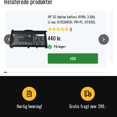
Relaterede produkter
HP 3C laptop batteri, 41Wh, 3,6Ah,
Li-ion, HT03041XL-PR+PL, HT03XL
5
440 kr.
På lager
KØB
Item
1
of
4
Hurtig levering!
Gratis fragt over 299,-