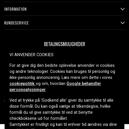
INFORMATION
KUNDESERVICE
BETALINGSMULIGHEDER
VI ANVENDER COOKIES
For at give dig den bedste oplevelse anvender vi cookies
LEVERINGSMULIGHEDER
og andre teknologier. Cookies kan bruges til personlig og
ikke-personlig annoncering. Læs mere om dette i vores
cookiepolitik
og om, hvordan
Google behandler
personoplysninger
.
Ved at trykke på 'Godkend alle' giver du samtykke til alle
disse formål. Du kan også vælge at tilkendegive, hvilke
formål du vil give samtykke til ved at benytte
Copyright © 2026, Spares Nordic AB
checkboksene ud for formålet.
Samtykket er frivilligt og kan til enhver tid ændres via dine