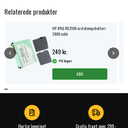
Relaterede produkter
HP iPAQ RX3100 erstatningsbatteri
2880 mAh
249 kr.
På lager
KØB
Item
1
of
1
Hurtig levering!
Gratis fragt over 299,-