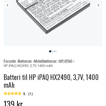
Item
item
item
item
item
1
0
1
2
3
of
Forside
Batterier
Mobilbatterier
HP/iPAQ
4
HP iPAQ HX2490, 3,7V, 1400 mAh
Batteri til HP iPAQ HX2490, 3,7V, 1400
mAh
5
(1)
139 kr.