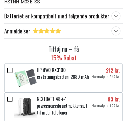
HSTNH-M03B-SS
Batteriet er kompatibelt med følgende produkter
Anmeldelser
Tilføj nu – få
15% Rabat
HP iPAQ RX3100
212 kr.
erstatningsbatteri 2880 mAh
Normalpris 249 kr.
NEXTBATT 48-i-1
93 kr.
præcisionsskruetrækkersæt
Normalpris 109 kr.
til mobiltelefoner