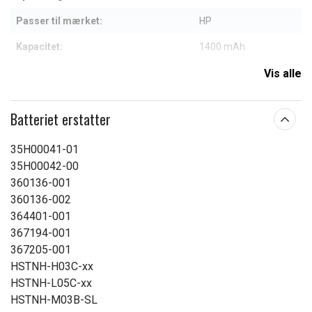
Passer til mærket:
HP
Kapacitet:
1400 mAh
Vis alle
Læs om betydningen af egenskaberne
Batteriet erstatter
35H00041-01
35H00042-00
360136-001
360136-002
364401-001
367194-001
367205-001
HSTNH-H03C-xx
HSTNH-L05C-xx
HSTNH-M03B-SL