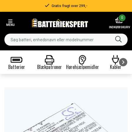
Gratis fragt over 299,-
Item
0
2
MENU
of
INDKØBSKURV
3
Batterier
Blækpatroner
Hørehjælpemidler
Kabler
Item
1
of
9