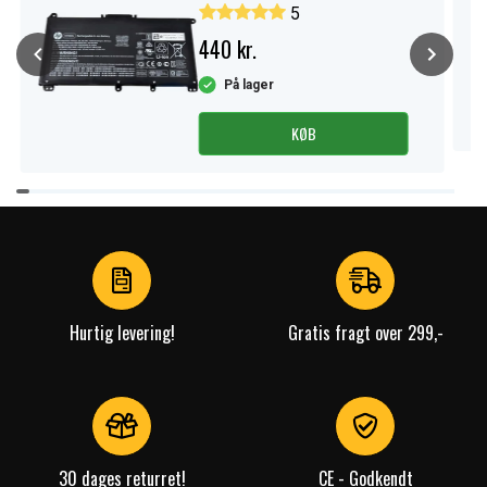
5
440 kr.
På lager
KØB
Item
1
of
4
Hurtig levering!
Gratis fragt over 299,-
30 dages returret!
CE - Godkendt