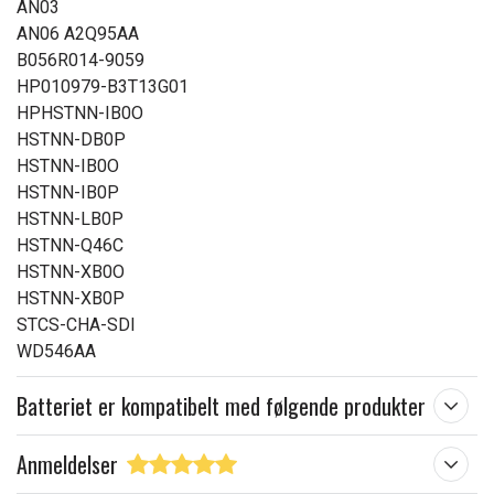
AN03
AN06 A2Q95AA
B056R014-9059
HP010979-B3T13G01
HPHSTNN-IB0O
HSTNN-DB0P
HSTNN-IB0O
HSTNN-IB0P
HSTNN-LB0P
HSTNN-Q46C
HSTNN-XB0O
HSTNN-XB0P
STCS-CHA-SDI
WD546AA
Batteriet er kompatibelt med følgende produkter
Anmeldelser