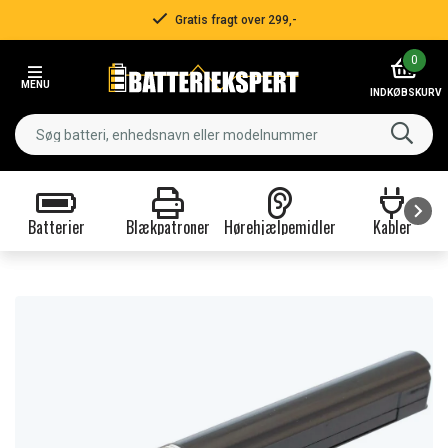
Gratis fragt over 299,-
Item
0
2
MENU
of
INDKØBSKURV
3
Batterier
Blækpatroner
Hørehjælpemidler
Kabler
Item
1
of
9