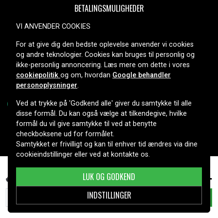
BETALINGSMULIGHEDER
VI ANVENDER COOKIES
For at give dig den bedste oplevelse anvender vi cookies
LEVERINGSMULIGHEDER
og andre teknologier. Cookies kan bruges til personlig og
ikke-personlig annoncering. Læs mere om dette i vores
cookiepolitik
og om, hvordan
Google behandler
personoplysninger
.
Ved at trykke på 'Godkend alle' giver du samtykke til alle
disse formål. Du kan også vælge at tilkendegive, hvilke
formål du vil give samtykke til ved at benytte
Copyright © 2026, Spares Nordic AB
checkboksene ud for formålet.
Samtykket er frivilligt og kan til enhver tid ændres via dine
cookieindstillinger eller ved at kontakte os.
259 kr.
Hp Mini 210-1028VU, 11.1V, 4400 mAh
LUK OG GODKEND
INDSTILLINGER
TILFØJ TIL KURV