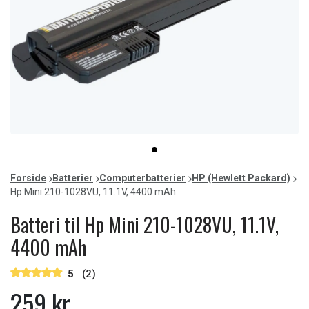
Item
item
1
0
of
Forside
Batterier
Computerbatterier
HP (Hewlett Packard)
1
Hp Mini 210-1028VU, 11.1V, 4400 mAh
Batteri til Hp Mini 210-1028VU, 11.1V,
4400 mAh
5
(2)
259 kr.