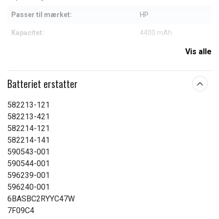
Passer til mærket:
HP
Kapacitet:
4400 mAh
Vis alle
Læs om betydningen af egenskaberne
Batteriet erstatter
582213-121
582213-421
582214-121
582214-141
590543-001
590544-001
596239-001
596240-001
6BASBC2RYYC47W
7F09C4