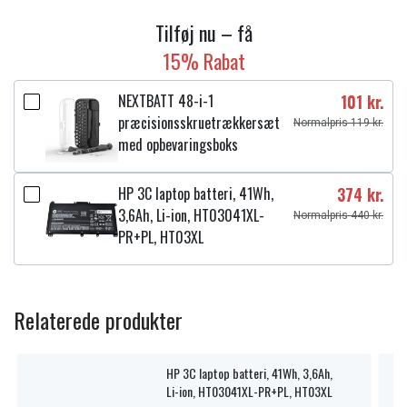
Tilføj nu – få
15% Rabat
NEXTBATT 48-i-1
101 kr.
præcisionsskruetrækkersæt
Normalpris 119 kr.
med opbevaringsboks
HP 3C laptop batteri, 41Wh,
374 kr.
3,6Ah, Li-ion, HT03041XL-
Normalpris 440 kr.
PR+PL, HT03XL
Relaterede produkter
HP 3C laptop batteri, 41Wh, 3,6Ah,
Li-ion, HT03041XL-PR+PL, HT03XL