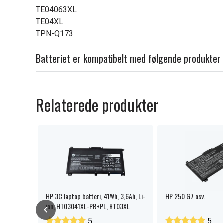
TE04063XL
TE04XL
TPN-Q173
Batteriet er kompatibelt med følgende produkter
Relaterede produkter
HP 3C laptop batteri, 41Wh, 3,6Ah, Li-
HP 250 G7 osv.
ion, HT03041XL-PR+PL, HT03XL
5
5