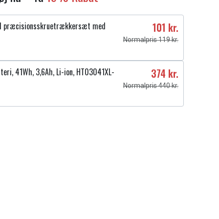
1 præcisionsskruetrækkersæt med
101 kr.
Normalpris 119 kr.
teri, 41Wh, 3,6Ah, Li-ion, HT03041XL-
374 kr.
Normalpris 440 kr.