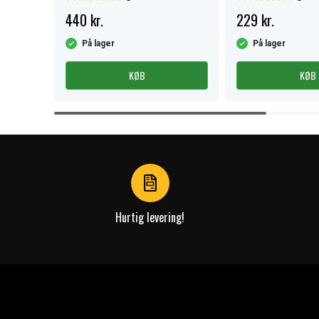
440 kr.
229 kr.
På lager
På lager
KØB
KØB
Item
1
of
4
Hurtig levering!