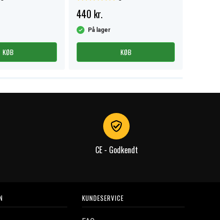
440 kr.
229 kr
På lager
På la
KØB
KØB
CE - Godkendt
N
KUNDESERVICE