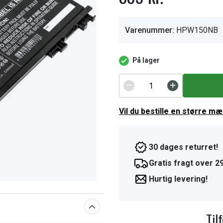
Varenummer:
HPW150NB
På lager
Vil du bestille en større m
30 dages returret!
Gratis fragt over 29
Hurtig levering!
Til