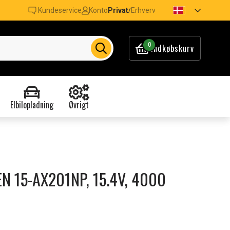
Kundeservice
Konto
Privat
Erhverv
/
0
Indkøbskurv
Elbilopladning
Øvrigt
MEN 15-AX201NP, 15.4V, 4000