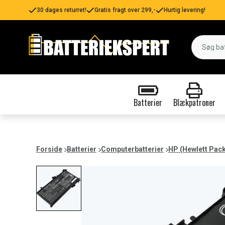
30 dages returret!
Gratis fragt over 299,-
Hurtig levering!
Batterier
Blækpatroner
Forside
Batterier
Computerbatterier
HP (Hewlett Pac