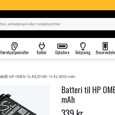
Hørehjælpemidler
Kabler
Opladere
Belysning
Reservedele
kard)
HP OMEN 15-AX201NP, 15.4V, 4000 mAh
Batteri til HP O
mAh
339 kr.