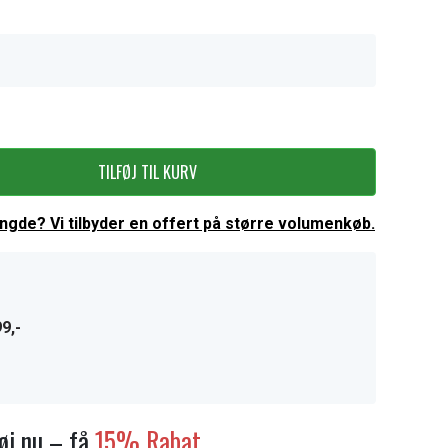
TILFØJ TIL KURV
ængde? Vi tilbyder en offert på større volumenkøb.
9,-
føj nu – få
15% Rabat