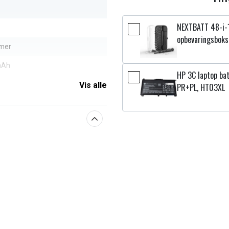
NEXTBATT 48-i-
opbevaringsboks
ymer
mAh
HP 3C laptop bat
Vis alle
PR+PL, HT03XL
aberne