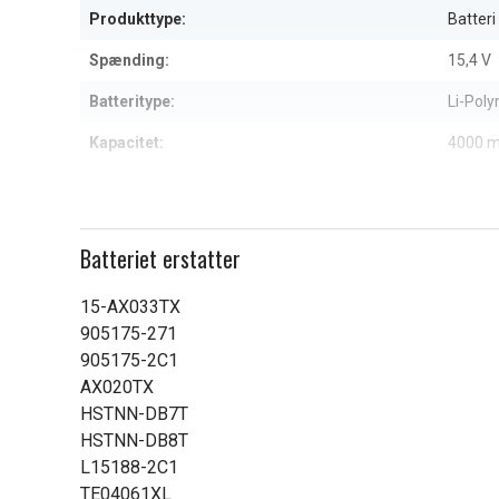
Produkttype:
Batteri
Spænding:
15,4 V
Batteritype:
Li-Pol
Kapacitet:
4000 
Læs om betydningen af egensk
Batteriet erstatter
15-AX033TX
905175-271
905175-2C1
AX020TX
HSTNN-DB7T
HSTNN-DB8T
L15188-2C1
TE04061XL