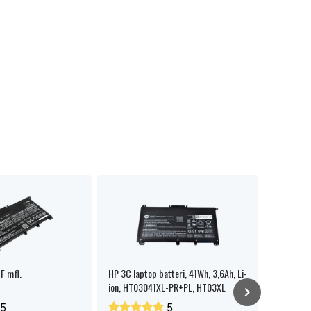
F mfl.
HP 3C laptop batteri, 41Wh, 3,6Ah, Li-
HP 250 G7
ion, HT03041XL-PR+PL, HT03XL
5
5