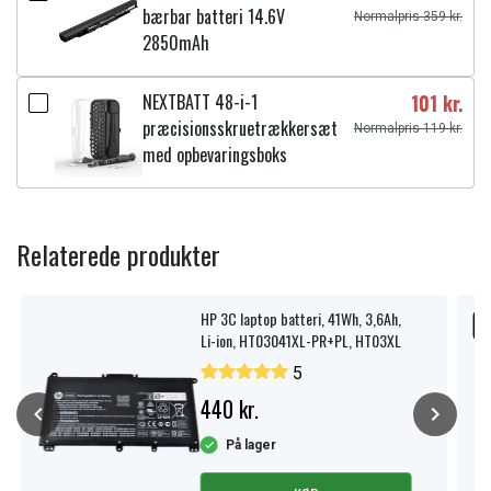
bærbar batteri 14.6V
Normalpris 359 kr.
2850mAh
NEXTBATT 48-i-1
101 kr.
præcisionsskruetrækkersæt
Normalpris 119 kr.
med opbevaringsboks
Relaterede produkter
HP 3C laptop batteri, 41Wh, 3,6Ah,
U
Li-ion, HT03041XL-PR+PL, HT03XL
5
440 kr.
På lager