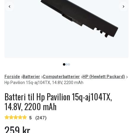
Item
item
item
item
1
0
1
2
of
Forside
Batterier
Computerbatterier
HP (Hewlett Packard)
3
Hp Pavilion 15q-aj104TX, 14.8V, 2200 mAh
Batteri til Hp Pavilion 15q-aj104TX,
14.8V, 2200 mAh
5
(247)
259 kr.