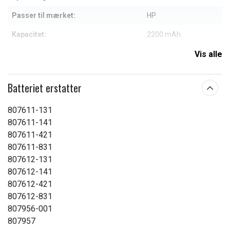
Passer til mærket:
HP
Kapacitet:
2200 mAh
Vis alle
Læs om betydningen af egenskaberne
Batteriet erstatter
807611-131
807611-141
807611-421
807611-831
807612-131
807612-141
807612-421
807612-831
807956-001
807957