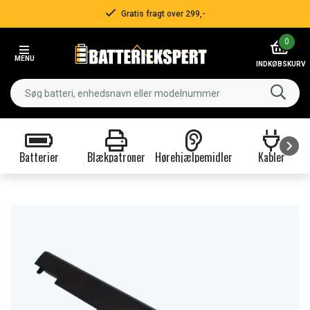
Gratis fragt over 299,-
Item
0
2
MENU
of
INDKØBSKURV
3
Batterier
Blækpatroner
Hørehjælpemidler
Kabler
Item
1
of
9