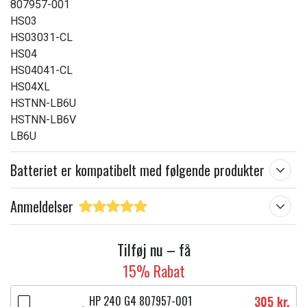
807957-001
HS03
HS03031-CL
HS04
HS04041-CL
HS04XL
HSTNN-LB6U
HSTNN-LB6V
LB6U
Batteriet er kompatibelt med følgende produkter
Anmeldelser
Tilføj nu – få
15% Rabat
HP 240 G4 807957-001
305 kr.