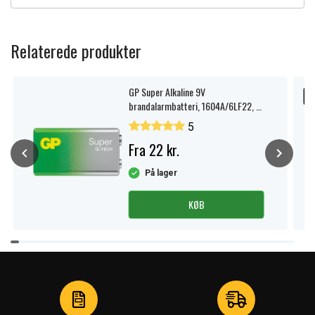
Relaterede produkter
GP Super Alkaline 9V
U
brandalarmbatteri, 1604A/6LF22, 1-
pak.
5
Fra 22 kr.
På lager
KØB
Item
1
of
4