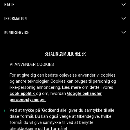
HJÆLP
INFORMATION
KUNDESERVICE
BETALINGSMULIGHEDER
VI ANVENDER COOKIES
For at give dig den bedste oplevelse anvender vi cookies
LEVERINGSMULIGHEDER
og andre teknologier. Cookies kan bruges til personlig og
ikke-personlig annoncering. Læs mere om dette i vores
cookiepolitik
og om, hvordan
Google behandler
personoplysninger
.
Ved at trykke på 'Godkend alle' giver du samtykke til alle
disse formål. Du kan også vælge at tilkendegive, hvilke
formål du vil give samtykke til ved at benytte
Copyright © 2026, Spares Nordic AB
checkboksene ud for formålet.