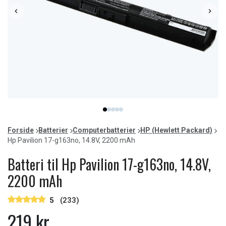
Item
item
item
item
item
item
1
0
1
2
3
4
of
Forside
Batterier
Computerbatterier
HP (Hewlett Packard)
5
Hp Pavilion 17-g163no, 14.8V, 2200 mAh
Batteri til Hp Pavilion 17-g163no, 14.8V,
2200 mAh
5
(233)
219 kr.