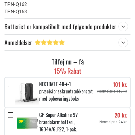
TPN-Q162
TPN-Q163
Batteriet er kompatibelt med følgende produkter
Anmeldelser
Tilføj nu – få
15% Rabat
NEXTBATT 48-i-1
101 kr.
præcisionsskruetrækkersæt
Normalpris 119 kr.
med opbevaringsboks
GP Super Alkaline 9V
20 kr.
brandalarmbatteri,
Normalpris 24 kr.
1604A/6LF22, 1-pak.