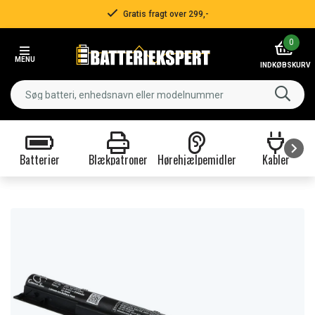
Gratis fragt over 299,-
Item
0
2
MENU
of
INDKØBSKURV
3
Batterier
Blækpatroner
Hørehjælpemidler
Kabler
Item
1
of
9