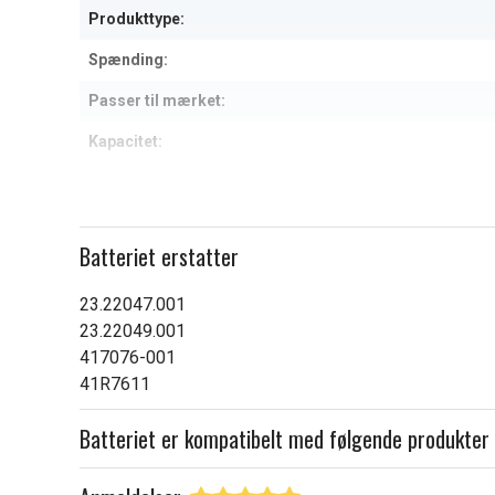
Produkttype:
Spænding:
Passer til mærket:
Kapacitet:
Læs om betydningen af egensk
Batteriet erstatter
23.22047.001
23.22049.001
417076-001
41R7611
Batteriet er kompatibelt med følgende produkter