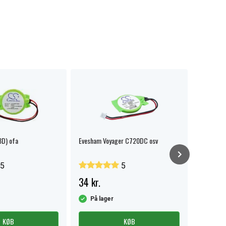
D) ofa
Evesham Voyager C720DC osv
Mitsubish
displayte
5
5
34 kr.
55 kr.
På lager
På la
KØB
KØB