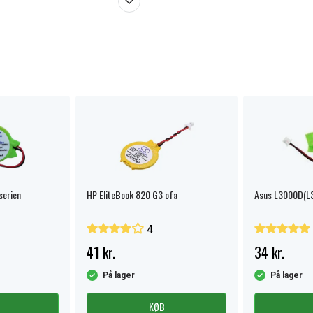
serien
HP EliteBook 820 G3 ofa
Asus L3000D(L3
4
41 kr.
34 kr.
På lager
På lager
KØB