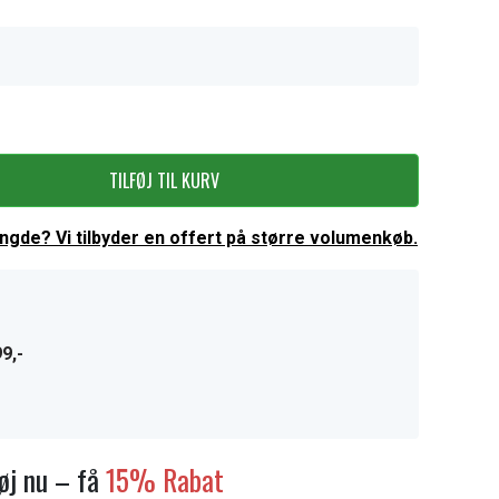
TILFØJ TIL KURV
ængde? Vi tilbyder en offert på større volumenkøb.
9,-
føj nu – få
15% Rabat