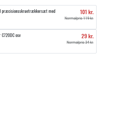
1 præcisionsskruetrækkersæt med
101 kr.
Normalpris 119 kr.
r C720DC osv
29 kr.
Normalpris 34 kr.