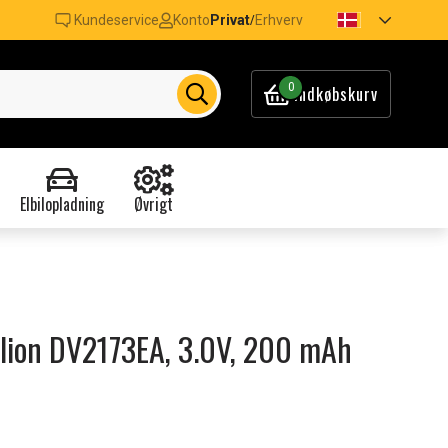
Kundeservice
Konto
Privat
Erhverv
/
0
Indkøbskurv
Elbilopladning
Øvrigt
vilion DV2173EA, 3.0V, 200 mAh