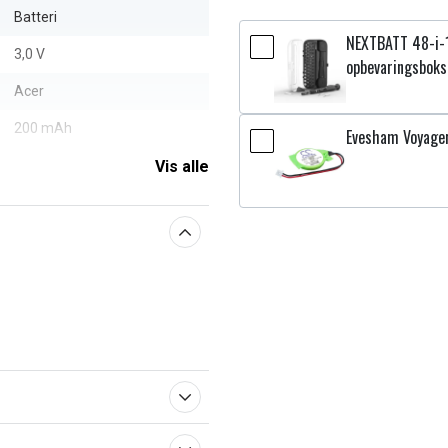
Batteri
NEXTBATT 48-i-
3,0 V
opbevaringsboks
Acer
200 mAh
Evesham Voyage
Vis alle
aberne