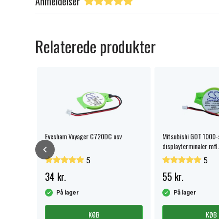
Anmeldelser
Relaterede produkter
Evesham Voyager C720DC osv
Mitsubishi GOT 1000-
displayterminaler mfl.
5
5
34 kr.
55 kr.
På lager
På lager
KØB
KØB