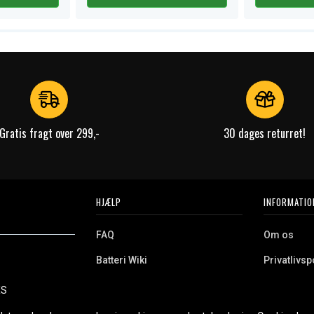
Gratis fragt over 299,-
30 dages returret!
HJÆLP
INFORMATIO
FAQ
Om os
Batteri Wiki
Privatlivspo
Retur
Købsvilkår
ES
e. Vi tilbyder et
Erhvervskunde
Cookies