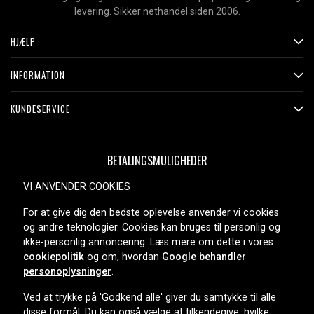
levering. Sikker nethandel siden 2006.
HJÆLP
INFORMATION
KUNDESERVICE
BETALINGSMULIGHEDER
VI ANVENDER COOKIES
For at give dig den bedste oplevelse anvender vi cookies
LEVERINGSMULIGHEDER
og andre teknologier. Cookies kan bruges til personlig og
ikke-personlig annoncering. Læs mere om dette i vores
cookiepolitik
og om, hvordan
Google behandler
personoplysninger
.
Ved at trykke på 'Godkend alle' giver du samtykke til alle
disse formål. Du kan også vælge at tilkendegive, hvilke