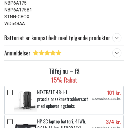
NBP6A175
NBP6A175B1
STNN-CBOX
WD548AA
Batteriet er kompatibelt med følgende produkter
Anmeldelser
Tilføj nu – få
15% Rabat
NEXTBATT 48-i-1
101 kr.
præcisionsskruetrækkersæt
Normalpris 119 kr.
med opbevaringsboks
HP 3C laptop batteri, 41Wh,
374 kr.