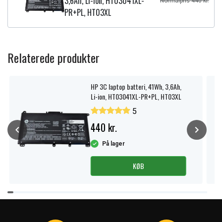
3,6Ah, Li-ion, HT03041XL-
Normalpris 440 kr.
PR+PL, HT03XL
Relaterede produkter
HP 3C laptop batteri, 41Wh, 3,6Ah,
Li-ion, HT03041XL-PR+PL, HT03XL
5
440 kr.
På lager
KØB
Item
1
of