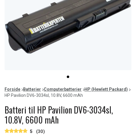
Item
item
1
0
of
Forside
Batterier
Computerbatterier
HP (Hewlett Packard)
1
HP Pavilion DV6-3034sl, 10.8V, 6600 mAh
Batteri til HP Pavilion DV6-3034sl,
10.8V, 6600 mAh
5
(30)