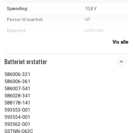
Spænding:
10,8 V
Passer til mærket:
HP
Kapacitet:
6600 mAh
Vis alle
Læs om betydningen af egenskaberne
Batteriet erstatter
586006-321
586006-361
586007-541
586028-341
588178-141
593553-001
593554-001
593562-001
GSTNN-Q62C